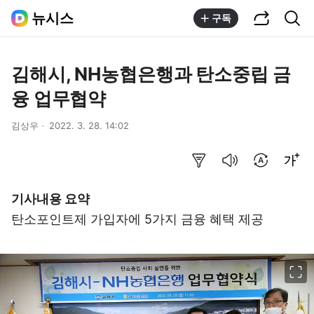
공유하기
통합검색
뉴시스
구독
김해시, NH농협은행과 탄소중립 금
융 업무협약
김상우
2022. 3. 28. 14:02
요약보기
음성으로 듣기
번역 설정
글씨크기 조절하기
기사내용 요약
탄소포인트제 가입자에 5가지 금융 혜택 제공
이미지 크게 보기