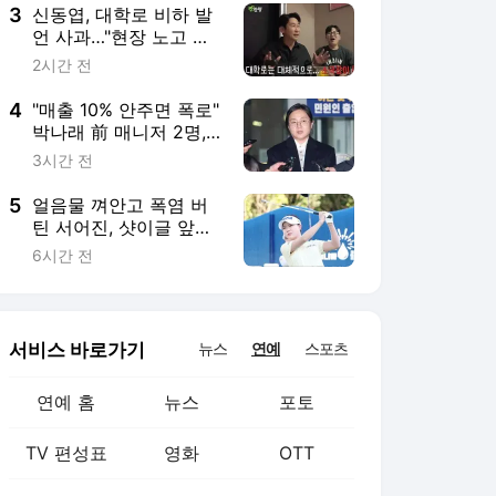
3
신동엽, 대학로 비하 발
언 사과…"현장 노고 배
려 못했다"
2시간 전
4
"매출 10% 안주면 폭로"
박나래 前 매니저 2명,
공갈미수·횡령 혐의로
3시간 전
재판
5
얼음물 껴안고 폭염 버
틴 서어진, 샷이글 앞세
워 선두권 도약
6시간 전
서비스 바로가기
뉴스
연예
스포츠
연예 홈
뉴스
포토
TV 편성표
영화
OTT