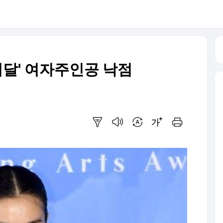
종이달' 여자주인공 낙점
요약보기
음성으로 듣기
번역 설정
글씨크기 조절하기
인쇄하기