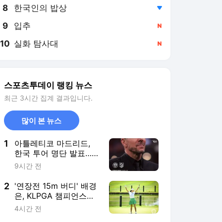
8
한국인의 밥상
,하락
9
입추
,신규
10
실화 탐사대
,신규
스포츠투데이 랭킹 뉴스
최근 3시간 집계 결과입니다.
많이 본 뉴스
1
아틀레티코 마드리드,
한국 투어 명단 발표…
이강인·오블락·코케 등
9시간 전
포함
2
'연장전 15m 버디' 배경
은, KLPGA 챔피언스투
어 5차전 우승…시즌 2
4시간 전
승