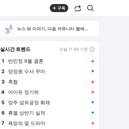
공유하기
검색
구독
뉴스 밖 이야기, 다음 커뮤니티 웹에서 보기
실시간 트렌드
오늘 11:48 기준
툴팁보기
1
반민정 9월 결혼
,상승
2
양정원 수사 무마
,하락
3
축협
,상승
4
아이유 장기하
,신규
5
양주 섬유공장 화재
,하락
6
휴젤 상반기 실적
,하락
7
욕망의 덫 드라마
,신규