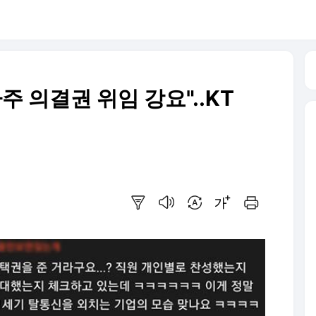
주 의결권 위임 강요"..KT
요약보기
음성으로 듣기
번역 설정
글씨크기 조절하기
인쇄하기