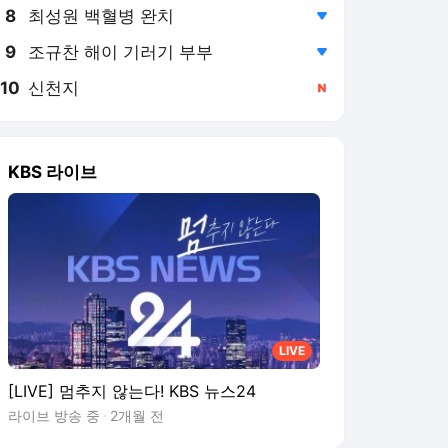
8
최성원 백혈병 완치
,하락
9
조규찬 해이 기러기 부부
,하락
10
신천지
,신규
KBS 라이브
LIVE
[LIVE] 멈추지 않는다! KBS 뉴스24
라이브 방송 중
2개월 전