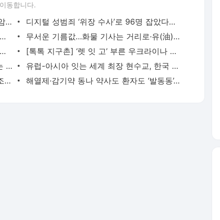
 이동합니다.
[팩트체크K] 화이자 백신 접종하면 난소암에 걸린다?
디지털 성범죄 ‘위장 수사’로 96명 잡았다…“소지도 처벌”
든 “러시아, 생화학무기 쓰려는 명확한 징후 있다”
무서운 기름값…화물 기사는 거리로·유(油)랑인 급증
지 작가, ‘아동문학 노벨상’ 안데르센상 수상…한국인 최초
[톡톡 지구촌] ‘렛 잇 고’ 부른 우크라이나 소녀…폴란드 콘서트 무대에 서다
[GPS와 리어카]② 진통제 먹으며 일하는 노인들
유럽-아시아 잇는 세계 최장 현수교, 한국 기술로 완성
[단독] 우크라 부총리가 말하는 ‘협상의 조건’…“안전 보장돼야, 영토 양보 없다”
해열제·감기약 동나 약사도 환자도 ‘발동동’…정부 “공급 최선”