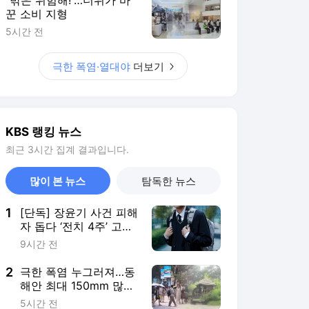
꾼 소비 지형
5시간 전
극한 폭염·열대야
더보기
KBS 랭킹 뉴스
최근 3시간 집계 결과입니다.
많이 본 뉴스
탐독한 뉴스
1
[단독] 장윤기 사건 피해
자 돕다 ‘전치 4주’ 고교
생…80일 만에 의상자
9시간 전
인정
2
극한 폭염 누그러져…동
해안 최대 150mm 많은
비
5시간 전