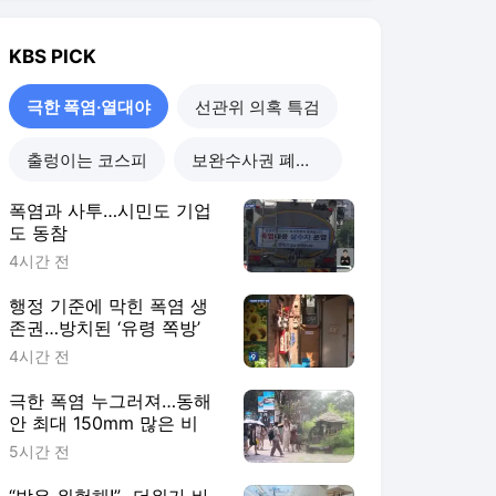
KBS
PICK
극한 폭염·열대야
선관위 의혹 특검
출렁이는 코스피
보완수사권 폐지 진통
폭염과 사투…시민도 기업
도 동참
4시간 전
행정 기준에 막힌 폭염 생
존권…방치된 ‘유령 쪽방’
4시간 전
극한 폭염 누그러져…동해
안 최대 150mm 많은 비
5시간 전
“밖은 위험해!”…더위가 바