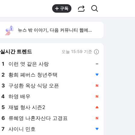
공유하기
검색
구독
뉴스 밖 이야기, 다음 커뮤니티 웹에서 보기
실시간 트렌드
오늘 15:59 기준
툴팁보기
1
이런 엿 같은 사랑
,유지
2
황희 폐버스 청년주택
,하락
4
하영 배우
,신규
5
재벌 형사 시즌2
,상승
6
류혜영 나혼자산다 고경표
,신규
7
샤이니 민호
,하락