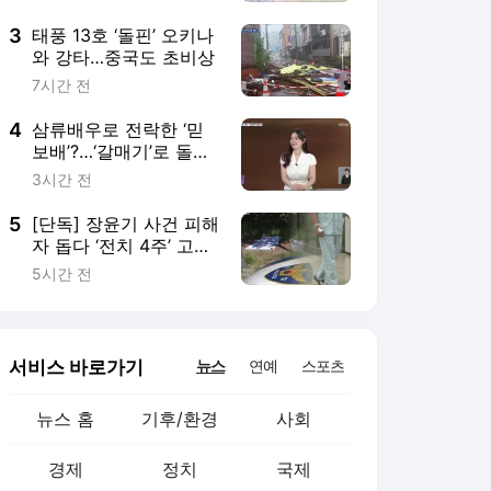
3
태풍 13호 ‘돌핀’ 오키나
와 강타…중국도 초비상
7시간 전
4
삼류배우로 전락한 ‘믿
보배’?…‘갈매기’로 돌아
온 전미도
3시간 전
5
[단독] 장윤기 사건 피해
자 돕다 ‘전치 4주’ 고교
생…80일 만에 의상자
5시간 전
인정
서비스 바로가기
뉴스
연예
스포츠
뉴스 홈
기후/환경
사회
경제
정치
국제