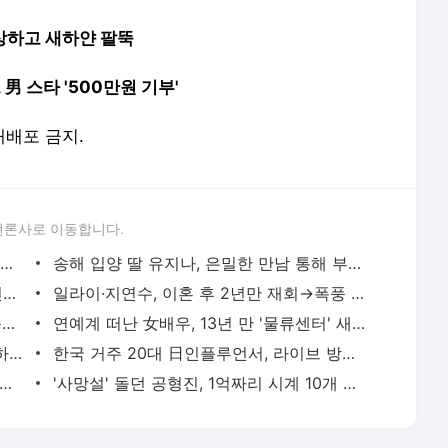
앙상하고 새하얀 팔뚝
男 스타 '500만원 기부'
 재배포 금지.
언론사로 이동합니다.
"내 뒷바라지하다 결혼, 짠해"..이경규, 여동생 순애 최초 공개
송해 입양 딸 유지나, 은밀한 만남 통해 부녀관계로.."술 데이트 즐긴다"
'딸바보+사랑꾼' 국가대표 축구스타 남편의 추악한 실체
일라이·지연수, 이혼 후 2년만 재회→폭풍 오열 "법정에서도 못 봐"
MC몽 "제가 또 미친 짓을 했습니다..죄송합니다" 사과
연예계 떠난 女배우, 13년 만 '물류센터' 새벽 알바 포착 "지옥 같았다"
정재용 "'불화설' 김창열에 전화해라" 이하늘 제안에 단호한 거절
한국 거주 20대 日인플루언서, 라이브 방송 도중 사망..시청자들 목격 '충격'
, 5년만 기러기 생활 청산...♥한유라·쌍둥이 딸 귀국 "韓 가을, 미친듯이 설레"
'사망설' 돌던 공형진, 1억짜리 시계 10개 팔아 직원 월급…"치아 빠질 정도 스트레스"