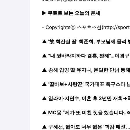
▶ 무료로 보는 오늘의 운세
- Copyrightsⓒ
스포츠조선(http://sports
▲
'故 최진실 딸' 최준희, 부모님께 물려
▲
“내 뒷바라지하다 결혼, 짠해”…이경규
▲
송해 입양 딸 유지나, 은밀한 만남 통해
▲
‘딸바보+사랑꾼’ 국가대표 축구스타 
▲
일라이·지연수, 이혼 후 2년만 재회→
▲
MC몽 “제가 또 미친 짓을 했습니다.
▲
구혜선, 짧아도 너무 짧은 '과감 패션'.