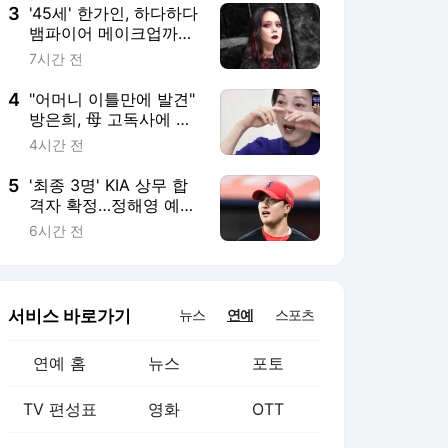
3
'45세' 한가인, 하다하다
뱀파이어 메이크업까
지..레드렌즈 끼고 '파격
7시간 전
변신'
4
"어머니 이틀만에 발견"
방은희, 母 고독사에 오
열 "너무 후회된다" ('특
4시간 전
종세상')
5
'최종 3명' KIA 상무 합
격자 확정…정해영 예상
대로, 한재승·윤도현도
6시간 전
간다
서비스 바로가기
뉴스
연예
스포츠
연예 홈
뉴스
포토
TV 편성표
영화
OTT