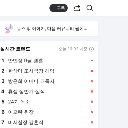
공유하기
검색
구독
뉴스 밖 이야기, 다음 커뮤니티 웹에서 보기
실시간 트렌드
오늘 16:02 기준
툴팁보기
1
반민정 9월 결혼
,유지
2
한상미 조사국장 해임
,상승
3
방은희 어머니 고독사
,신규
4
휴젤 상반기 실적
,신규
5
24기 옥순
,신규
6
이모란 원장
,신규
7
비서실장 강훈식
,신규