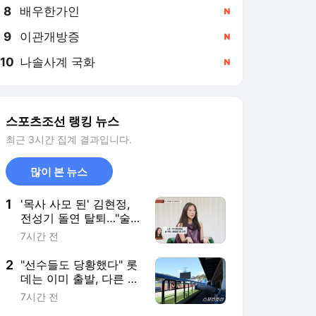
8
배우한가인
,신규
9
이관개방증
,신규
10
나솔사계 국화
,신규
스포츠조선 랭킹 뉴스
최근 3시간 집계 결과입니다.
많이 본 뉴스
1
'목사 사모 된' 김현정,
전성기 돌연 탈퇴…"술
취한 사람들 상대하기
7시간 전
싫었다"
2
"선수들도 당황했다" 롯
데는 이미 출발, 다른 팀
들 숙박 취소…초유의
7시간 전
사태 10개 구단은?