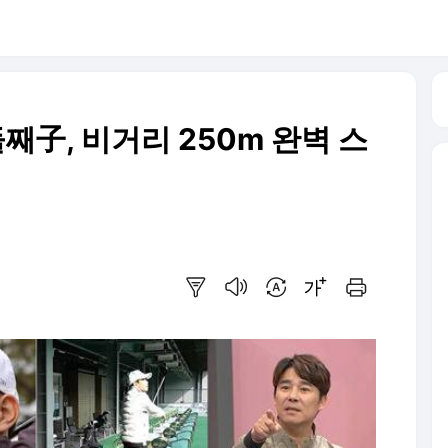
둘째子, 비거리 250m 완벽 스
요약보기
음성으로 듣기
번역 설정
글씨크기 조절하기
인쇄하기