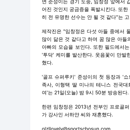
면 준성이는 경기 도중, 임창정 앞에서 
어진 것인지 궁금증을 폭발시킨다. 또한
히 전 유명한 선수는 안 될 것 같다"는 
제작진은 "임창정은 다섯 아들 중에서 
많이 닮은 것 같다고 하며 꿈 많은 아들
아빠의 모습을 보인다. 또한 필드에서는
'투닥' 케미를 발산한다. 웃음꽃이 만발
혔다.
'골프 슈퍼루키' 준성이의 첫 등장과 '쇼
족사, 이형택 딸 미나의 테니스 전국대회
여'는 21일(오늘) 밤 9시 50분 방송된다.
한편 임창정은 2013년 전부인 프로골퍼 
가 강사인 서하얀 씨와 재혼했다.
olzllovely@sportschosun.com