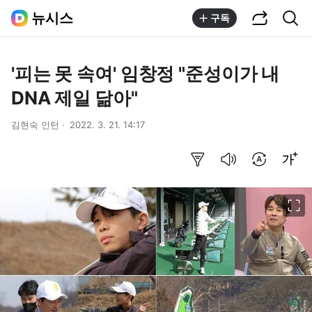
공유하기
통합검색
뉴시스
구독
'피는 못 속여' 임창정 "준성이가 내
DNA 제일 닮아"
김현숙 인턴
2022. 3. 21. 14:17
요약보기
음성으로 듣기
번역 설정
글씨크기 조절하기
이미지 크게 보기