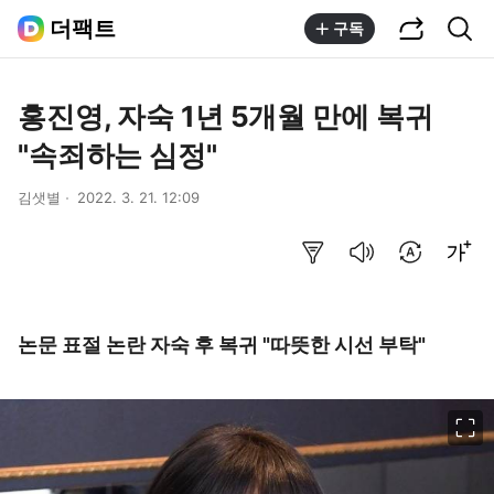
공유하기
통합검색
더팩트
구독
홍진영, 자숙 1년 5개월 만에 복귀
"속죄하는 심정"
김샛별
2022. 3. 21. 12:09
요약보기
음성으로 듣기
번역 설정
글씨크기 조절하기
논문 표절 논란 자숙 후 복귀 "따뜻한 시선 부탁"
이미지 크게 보기