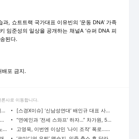
과, 쇼트트랙 국가대표 이유빈의 ‘운동 DNA’ 가족
키 임준성의 일상을 공개하는 채널A ‘슈퍼 DNA 피
방송된다.
 재배포 금지.
언론사로 이동합니다.
‘술타기 의혹’ 이재룡, 음주운전 혐의 제외된 채 재판行…왜?
[스경X이슈] ‘신남성연대’ 배인규 대표 사망…동료 유튜버들 잇따라 추모
“9대1 노예계약” 일루셔니스트 이은결, 2년간 폐인으로 살아야 했던 아픔 고백
“연예인과 ‘전세 스와프’ 하자…” 차가원, 54억 갈취한 ‘라누보 한남’ 사기 전말
아이유, 근황 게시물에 ‘전 연인’ 장기하 노래 넣었다…“쿨하다” 화제
고영욱, 이번엔 이상민 ‘나이 조작’ 폭로…끊임없는 연예인 저격 ‘구설’
‘-9kg’ 랄랄, 다이어트 성공 후 수영복 공개 “빠른 시간에 돼지로…”
‘코미디언 은퇴’ 맹승지, 인중 축소 후 달라진 근황…훨씬 어려 보이네