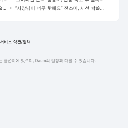
‘태도 논란’ 정준원, 나영석 옆에선 입담 술술?…“왜 어리숙한 척했나” 의문 증폭
“사장님이 너무 핫해요” 전소미, 시선 싹쓸이한 파격 수영복 자태
서비스 약관/정책
 글쓴이에 있으며, Daum의 입장과 다를 수 있습니다.