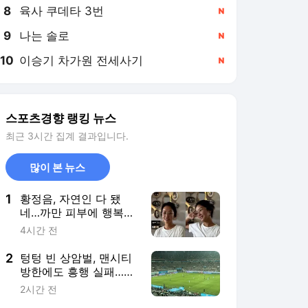
8
육사 쿠데타 3번
,신규
9
나는 솔로
,신규
10
이승기 차가원 전세사기
,신규
스포츠경향 랭킹 뉴스
최근 3시간 집계 결과입니다.
많이 본 뉴스
1
황정음, 자연인 다 됐
네…까만 피부에 행복한
미소 “못 알아 볼 뻔”
4시간 전
2
텅텅 빈 상암벌, 맨시티
방한에도 흥행 실패…이
강인 효과 나올까
2시간 전