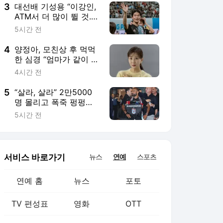
3
대선배 기성용 “이강인,
ATM서 더 많이 뛸 것.
맨시티전 직접 가서 응
5시간 전
원하고 싶어”
4
양정아, 모친상 후 먹먹
한 심경 “엄마가 같이 시
간 보내줘서 고맙다고
4시간 전
하셨다”
5
“살라, 살라” 2만5000
명 몰리고 폭죽 펑펑
···“밀란·유벤투스 등 아
5시간 전
직 최고 무대서 뛸 선수”
아쉬움도
서비스 바로가기
뉴스
연예
스포츠
연예 홈
뉴스
포토
TV 편성표
영화
OTT