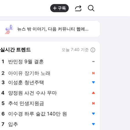
공유하기
검색
구독
뉴스 밖 이야기, 다음 커뮤니티 웹에서 보기
실시간 트렌드
오늘 7:40 기준
툴팁보기
1
반민정 9월 결혼
,유지
2
아이유 장기하 노래
,신규
3
이성훈 청년주택
,하락
4
양정원 사건 수사 무마
,상승
5
추석 민생지원금
,신규
6
이수경 하루 술값 140만 원
,하락
7
입추
,하락