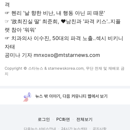
격
☞
헨리 '날 향한 비난, 내 행동 아닌 피 때문'
☞
'故최진실 딸' 최준희, ♥남친과 '파격 키스'..지플
랫 참아 '워워'
☞
치과의사 이수진, 50대의 파격 노출..섹시 비키니
자태
공미나 기자 mnxoxo@mtstarnews.com
Copyright © 스타뉴스 & starnewskorea.com, 무단 전재 및 재배포 금
지
뉴스 밖 이야기, 다음 커뮤니티 웹에서 보기
로그인
PC화면
전체보기
다음뉴스 서비스안내
24시간 뉴스센터
공지사항