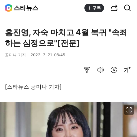
공유하기
통합검색
스타뉴스
구독
홍진영, 자숙 마치고 4월 복귀 "속죄
하는 심정으로"[전문]
공미나 기자
2022. 3. 21. 08:45
요약보기
음성으로 듣기
번역 설정
글씨크기 조절하기
[스타뉴스 공미나 기자]
이미지 크게 보기