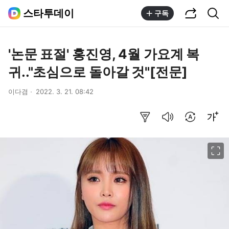
공유하기
통합검색
스타투데이
구독
'논문 표절' 홍진영, 4월 가요계 복
귀.."초심으로 돌아갈 것"[전문]
이다겸
2022. 3. 21. 08:42
요약보기
음성으로 듣기
번역 설정
글씨크기 조절하기
이미지 크게 보기