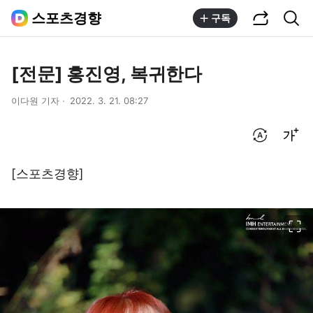
공유하기
통합검색
스포츠경향
구독
[전문] 홍진영, 복귀한다
이다원 기자
2022. 3. 21. 08:27
번역 설정
글씨크기 조절하기
[스포츠경향]
이미지 크게 보기