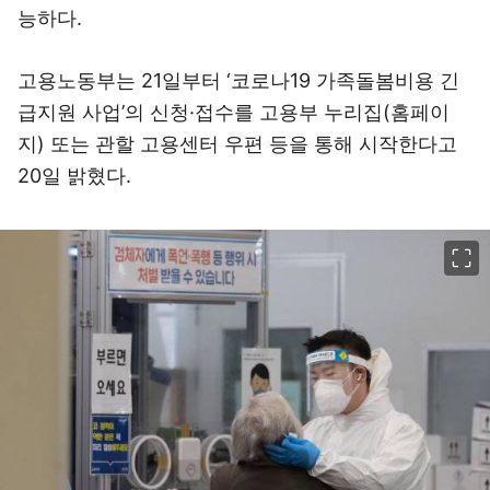
능하다.
고용노동부는 21일부터 ‘코로나19 가족돌봄비용 긴
급지원 사업’의 신청·접수를 고용부 누리집(홈페이
지) 또는 관할 고용센터 우편 등을 통해 시작한다고
20일 밝혔다.
이미지 크게 보기