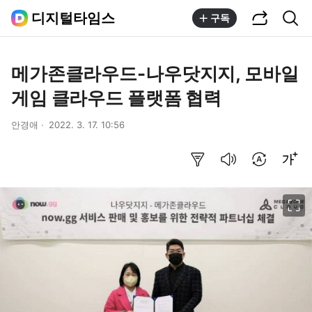
공유하기
통합검색
디지털타임스
구독
메가존클라우드-나우닷지지, 모바일
게임 클라우드 플랫폼 협력
안경애
2022. 3. 17. 10:56
요약보기
음성으로 듣기
번역 설정
글씨크기 조절하기
이미지 크게 보기