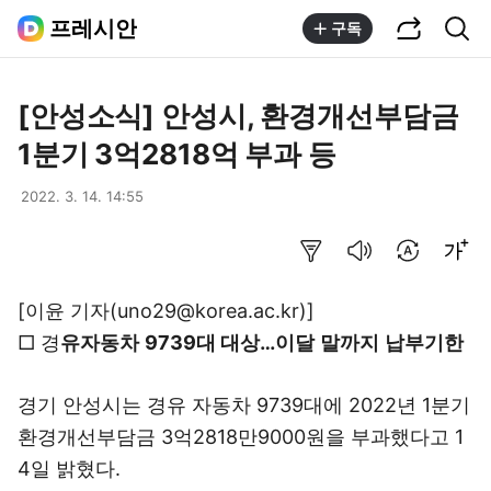
공유하기
통합검색
프레시안
구독
[안성소식] 안성시, 환경개선부담금
1분기 3억2818억 부과 등
2022. 3. 14. 14:55
요약보기
음성으로 듣기
번역 설정
글씨크기 조절하기
[이윤 기자(uno29@korea.ac.kr)]
□ 경
유자동차 9739대 대상…이달 말까지 납부기한
경기 안성시는 경유 자동차 9739대에 2022년 1분기
환경개선부담금 3억2818만9000원을 부과했다고 1
4일 밝혔다.