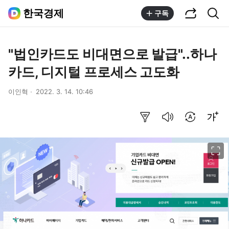
공유하기
통합검색
한국경제
구독
"법인카드도 비대면으로 발급"..하나
카드, 디지털 프로세스 고도화
이인혁
2022. 3. 14. 10:46
요약보기
음성으로 듣기
번역 설정
글씨크기 조절하기
이미지 크게 보기