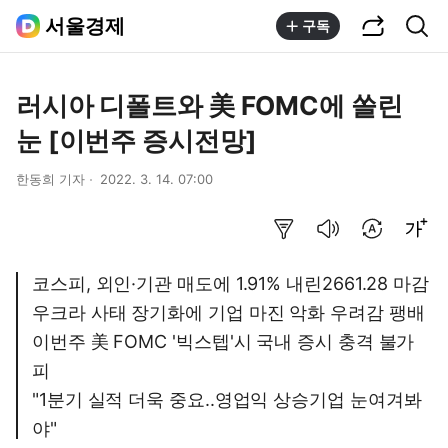
공유하기
통합검색
서울경제
구독
러시아 디폴트와 美 FOMC에 쏠린
눈 [이번주 증시전망]
한동희 기자
2022. 3. 14. 07:00
요약보기
음성으로 듣기
번역 설정
글씨크기 조절하기
코스피, 외인·기관 매도에 1.91% 내린2661.28 마감
우크라 사태 장기화에 기업 마진 악화 우려감 팽배
이번주 美 FOMC '빅스텝'시 국내 증시 충격 불가
피
"1분기 실적 더욱 중요..영업익 상승기업 눈여겨봐
야"