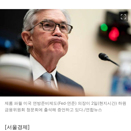
이미지 크게 보기
제롬 파월 미국 연방준비제도(Fed·연준) 의장이 2일(현지시간) 하원
금융위원회 청문회에 출석해 증언하고 있다./연합뉴스
[서울경제]