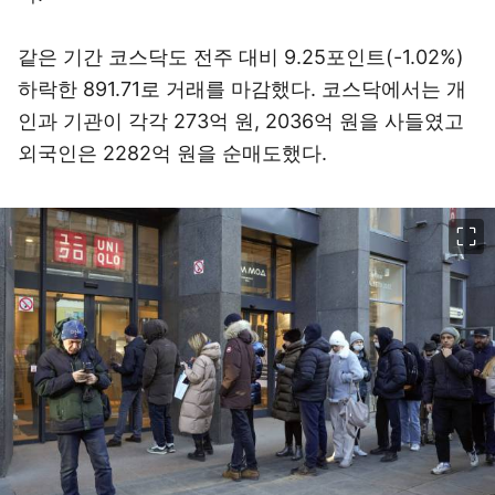
같은 기간 코스닥도 전주 대비 9.25포인트(-1.02%)
하락한 891.71로 거래를 마감했다. 코스닥에서는 개
인과 기관이 각각 273억 원, 2036억 원을 사들였고
외국인은 2282억 원을 순매도했다.
이미지 크게 보기