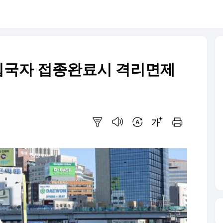
외입국자 접종완료시 격리면제
요약보기
음성으로 듣기
번역 설정
글씨크기 조절하기
인쇄하기