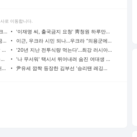
론사로 이동합니다.
'원샷 원킬' 현존 최고 캐나다 저격수, 우크라 의용군 합류
'이재명 씨, 출국금지 요청' 靑청원 하루만에 비공개 처리
1등 번호만 5개, 로또 '90억' 인증샷…세금은 얼마?
이근, 우크라 시민 되나…우크라 “의용군에 시민권 발급”
'60대 아이 낳을 13세 노예 구함' 여고 앞 현수막 '충격'
'20년 지난 전투식량 먹는다'…최강 러시아군의 실태
'통 한번 크네'…여성의 날 4억 상당 금 꽃다발 제작 '화제'
'나 무서워' 택시서 뛰어내려 숨진 여대생 마지막 카톡
이재명 '패배는 내 책임..통합의 시대 열어달라'
尹유세 깜짝 등장한 김부선 '승리땐 레깅스 입고 칸 댄스'
서비스 약관/정책