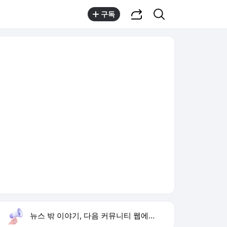
공유하기
검색
구독
뉴스 밖 이야기, 다음 커뮤니티 웹에서 보기
실시간 트렌드
오늘 12:40 기준
툴팁보기
1
반민정 9월 결혼
,유지
2
양정원 사건 수사 무마
,신규
3
선재스님
,하락
4
휴젤 상반기 역대 최대 실적
,신규
5
가수 정삼
,신규