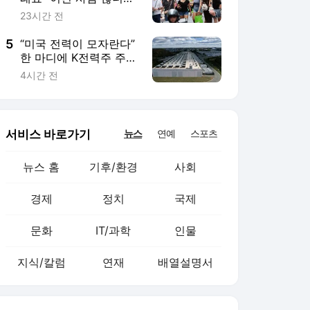
경제
정치
국제
문화
IT/과학
인물
지식/칼럼
연재
배열설명서