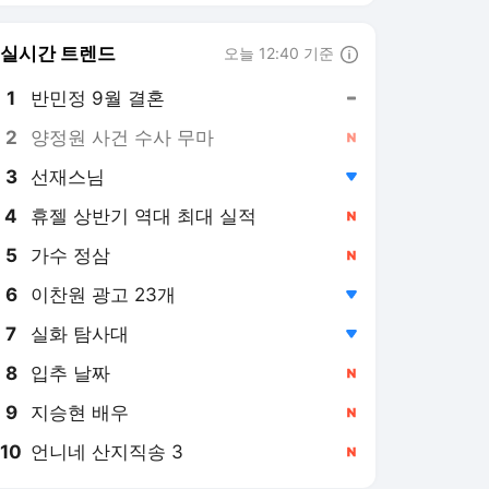
6
이찬원 광고 23개
,하락
7
실화 탐사대
,하락
8
입추 날짜
,신규
9
지승현 배우
,신규
10
언니네 산지직송 3
,신규
서울경제 랭킹 뉴스
최근 3시간 집계 결과입니다.
많이 본 뉴스
탐독한 뉴스
1
“추석 전 모든 시민에 1
인당 35만원 지급”…민
생지원금 소식에 들썩이
13시간 전
는 ‘이곳’