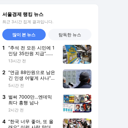
2
“연금 88만원으로 남은
긴 인생 어떻게 사나”…
73세까지 일하겠다는
5시간 전
노인들
3
벌써 7000만…엔데믹
최다 흥행 넘나
2시간 전
4
“한국 너무 좋아, 또 올
래요” 이런 사람 많더
니…외국인 관광객
23시간 전
4000만 시대로
5
“미국 전력이 모자란다”
한 마디에 K전력주 주
목…AI 데이터센터 전력
4시간 전
수요 ‘5배 폭증’
서비스 바로가기
뉴스
연예
스포츠
뉴스 홈
기후/환경
사회