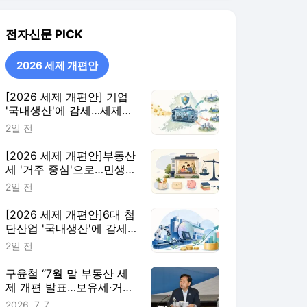
지원 확대·세제 혜택 115개
2일 전
정비
[2026 세제 개편안]6대 첨
단산업 '국내생산'에 감세…
핵심부품 생산량에 따라 지
2일 전
원 더 키워
구윤철 “7월 말 부동산 세
제 개편 발표…보유세·거래
세 균형 검토”
2026. 7. 7.
2026 세제 개편안
더보기
전자신문 랭킹 뉴스
최근 3시간 집계 결과입니다.
많이 본 뉴스
탐독한 뉴스