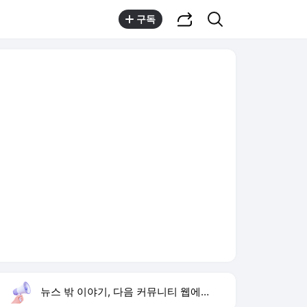
공유하기
검색
구독
뉴스 밖 이야기, 다음 커뮤니티 웹에서 보기
실시간 트렌드
오늘 7:08 기준
툴팁보기
1
반민정 9월 결혼
,유지
2
이 대통령 정책 수정
,신규
3
아란마레 우승
,상승
4
스트레이 키즈 컴백
,하락
5
양정원 사건 수사 무마
,상승