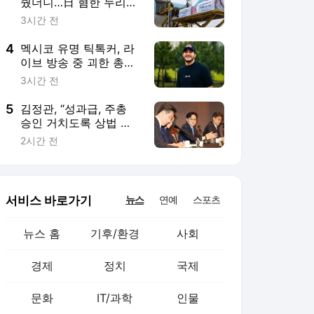
서비스 바로가기
뉴스
연예
스포츠
뉴스 홈
기후/환경
사회
경제
정치
국제
문화
IT/과학
인물
지식/칼럼
연재
배열설명서