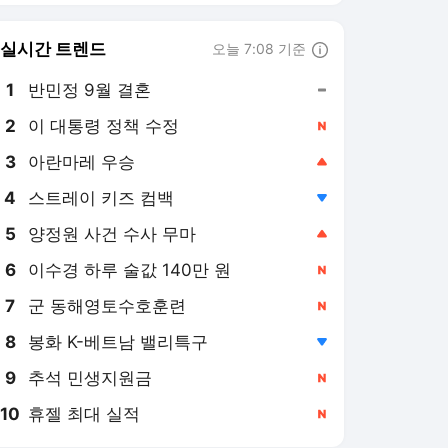
6
이수경 하루 술값 140만 원
,신규
7
군 동해영토수호훈련
,신규
8
봉화 K-베트남 밸리특구
,하락
9
추석 민생지원금
,신규
10
휴젤 최대 실적
,신규
전자신문
PICK
2026 세제 개편안
[2026 세제 개편안] 기업
'국내생산'에 감세…세제로
산업·자금 지방행 유도
2일 전
[2026 세제 개편안]부동산
세 '거주 중심'으로…민생