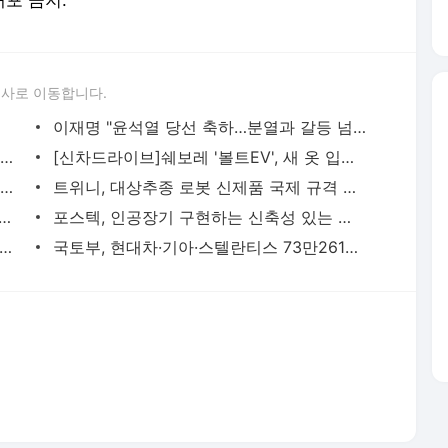
배포 금지.
론사로 이동합니다.
이재명 "윤석열 당선 축하…분열과 갈등 넘어 통합·화합 시대 열어주길"
[선택2022]대선 민심, 지역·세대·성별 양극화 심화...국민통합 큰 숙제
[신차드라이브]쉐보레 '볼트EV', 새 옷 입었지만 가격은 낮췄다
넷플릭스 '소년심판' 글로벌 1위…"K-콘텐츠가 톱10 절반"
트위니, 대상추종 로봇 신제품 국제 규격 인증 획득
 참전 우크라인 직원에 "3개월치 급여 보장"
포스텍, 인공장기 구현하는 신축성 있는 세포외기질 박막 개발
T시론]새로운 대통령에게 필요한 4차 산업혁명 입국을 위한 리더십
국토부, 현대차·기아·스텔란티스 73만2610대 리콜
서비스 약관/정책