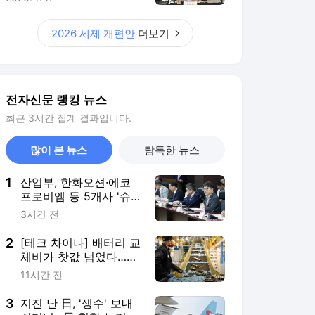
1
산업부, 한화오션·에코
프로비엠 등 5개사 '슈
퍼 을(乙)' 선정
3시간 전
2
[테크 차이나] 배터리 교
체비가 찻값 넘었다…中
전기차 재활용 체계 시
11시간 전
험대
3
지진 난 日, '생수' 보내
줬더니…日 혐한 누리꾼
“한국산 물은 변기용” 비
3시간 전
하
4
멕시코 유명 틱톡커, 라
이브 방송 중 괴한 총격
으로 사망
3시간 전
5
김정관, “성과급, 주총
승인 거치도록 상법 개
정”
2시간 전