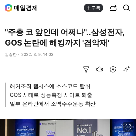
공유하기
통합검색
매일경제
구독
"주총 코 앞인데 어쩌나"..삼성전자,
GOS 논란에 해킹까지 '겹악재'
김승한
2022. 3. 9. 14:03
요약보기
음성으로 듣기
번역 설정
글씨크기 조절하기
해커조직 랩서스에 소스코드 탈취
GOS 사태로 성능측정 사이트 퇴출
일부 온라인에서 소액주주운동 확산
이미지 크게 보기