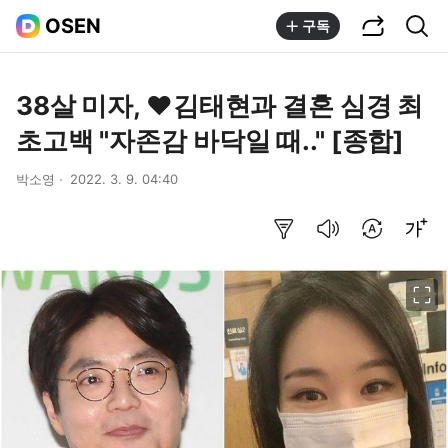
공유하기
통합검색
OSEN
구독
38살 미자, ♥김태현과 결혼 심경 최
초고백 "자존감 바닥일 때.." [종합]
박소영
2022. 3. 9. 04:40
요약보기
음성으로 듣기
번역 설정
글씨크기 조절하기
이미지 크게 보기