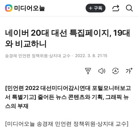
공유하기
통합검색
미디어오늘
구독
네이버 20대 대선 특집페이지, 19대
와 비교하니
송경재 민언련 정책위원·상지대 교수
2022. 3. 8. 21:15
요약보기
음성으로 듣기
번역 설정
글씨크기 조절하기
[민언련 2022 대선미디어감시연대 포털모니터보고
서 특별기고] 줄어든 뉴스 콘텐츠와 기획, 그래픽 뉴
스의 부재
[미디어오늘
송경재 민언련 정책위원·상지대 교수
]