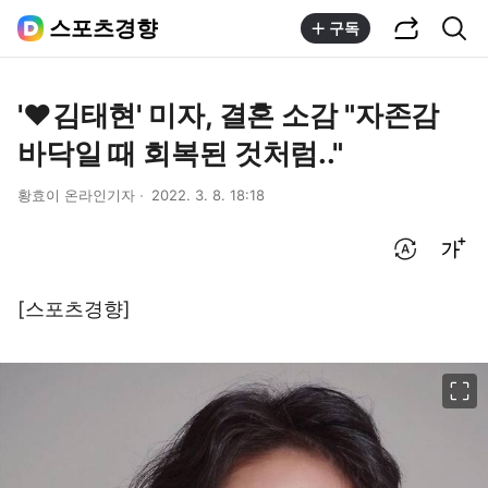
공유하기
통합검색
스포츠경향
구독
'♥김태현' 미자, 결혼 소감 "자존감
바닥일 때 회복된 것처럼.."
황효이 온라인기자
2022. 3. 8. 18:18
번역 설정
글씨크기 조절하기
[스포츠경향]
이미지 크게 보기