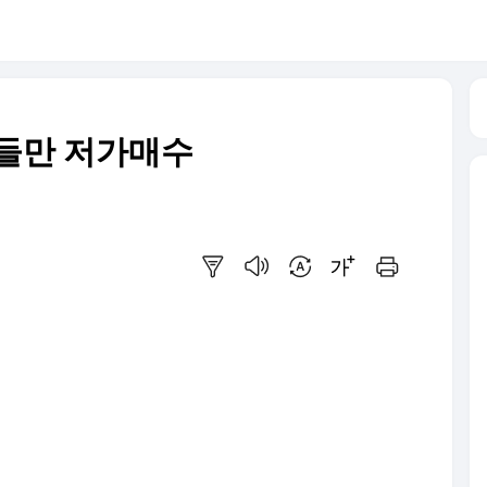
미들만 저가매수
요약보기
음성으로 듣기
번역 설정
글씨크기 조절하기
인쇄하기