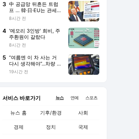
3
中 공급망 뒤흔든 트럼
프 … 韓·日·EU는 관세
15% 안넘게 배려
8시간 전
4
'메모리 3인방' 희비, 주
주환원이 갈랐다
8시간 전
5
“여름엔 이 차 사는 거
다시 생각해야”...차량 내
부온도, 85도까지 올랐
19시간 전
다
서비스 바로가기
뉴스
연예
스포츠
뉴스 홈
기후/환경
사회
경제
정치
국제