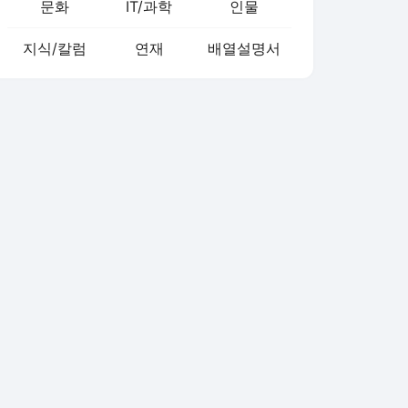
문화
IT/과학
인물
지식/칼럼
연재
배열설명서