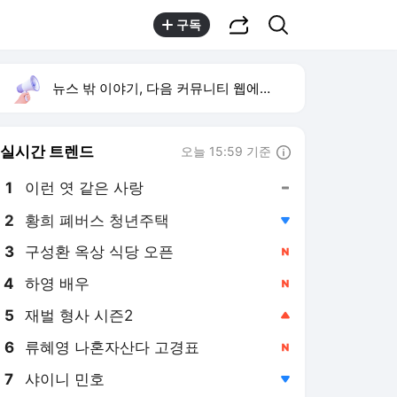
공유하기
검색
구독
뉴스 밖 이야기, 다음 커뮤니티 웹에서 보기
실시간 트렌드
오늘 15:59 기준
툴팁보기
1
이런 엿 같은 사랑
,유지
2
황희 폐버스 청년주택
,하락
3
구성환 옥상 식당 오픈
,신규
4
하영 배우
,신규
5
재벌 형사 시즌2
,상승
6
류혜영 나혼자산다 고경표
,신규
7
샤이니 민호
,하락