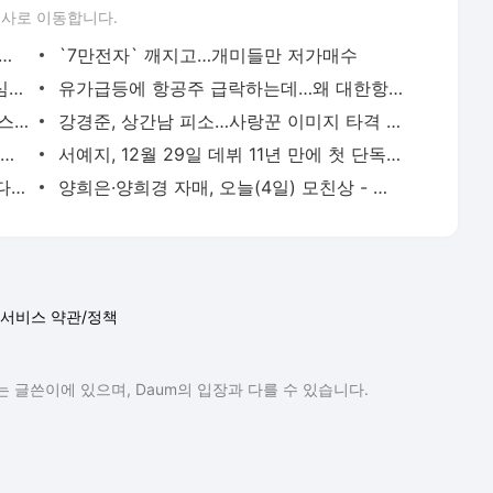
론사로 이동합니다.
오르니, 농산물 펀드 `들썩` 식품株 `풀썩`
`7만전자` 깨지고…개미들만 저가매수
털썩 주저앉은 의류 보석주…월가 "소비심리 꽁꽁, 저가매수 나설 때 아니다"
유가급등에 항공주 급락하는데…왜 대한항공은 잘 버티지?
"니켈값 급등에 깡통 차겠네"…니켈 곱버스ETN 베팅 개미들 패닉
강경준, 상간남 피소…사랑꾼 이미지 타격 [MK픽] - 스타투데이
AI가 실시간으로 가격도 바꾼다…아마존·우버 성공 뒤엔 ‘다이내믹 프라이싱’- 매경ECONOMY
서예지, 12월 29일 데뷔 11년 만에 첫 단독 팬미팅 개최 [공식] - MK스포츠
이찬원, 이태원 참사에 "노래 못해요" 했다가 봉변 당했다 - 스타투데이
양희은·양희경 자매, 오늘(4일) 모친상 - 스타투데이
서비스 약관/정책
 글쓴이에 있으며, Daum의 입장과 다를 수 있습니다.