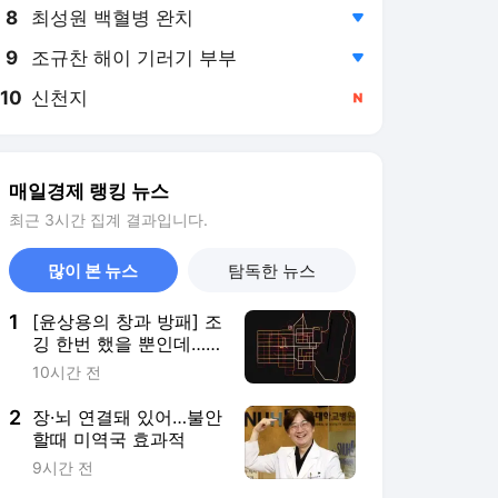
8
최성원 백혈병 완치
,하락
9
조규찬 해이 기러기 부부
,하락
10
신천지
,신규
매일경제 랭킹 뉴스
최근 3시간 집계 결과입니다.
많이 본 뉴스
탐독한 뉴스
1
[윤상용의 창과 방패] 조
깅 한번 했을 뿐인데…
핵항모 위치가 들통났다
10시간 전
2
장·뇌 연결돼 있어…불안
할때 미역국 효과적
9시간 전