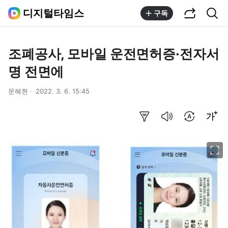
공유하기
통합검색
디지털타임스
구독
조폐공사, 모바일 운전면허증·전자서
명 전면에
문혜현
2022. 3. 6. 15:45
요약보기
음성으로 듣기
번역 설정
글씨크기 조절하기
이미지 크게 보기