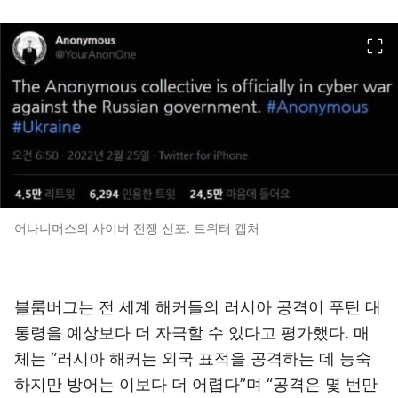
이미지 크게 보기
어나니머스의 사이버 전쟁 선포. 트위터 캡처
블룸버그는 전 세계 해커들의 러시아 공격이 푸틴 대
통령을 예상보다 더 자극할 수 있다고 평가했다. 매
체는 “러시아 해커는 외국 표적을 공격하는 데 능숙
하지만 방어는 이보다 더 어렵다”며 “공격은 몇 번만