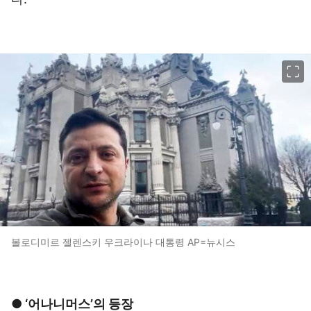
이미지 크게 보기
볼로디미르 젤렌스키 우크라이나 대통령 AP=뉴시스
● ‘어나니머스’의 등장