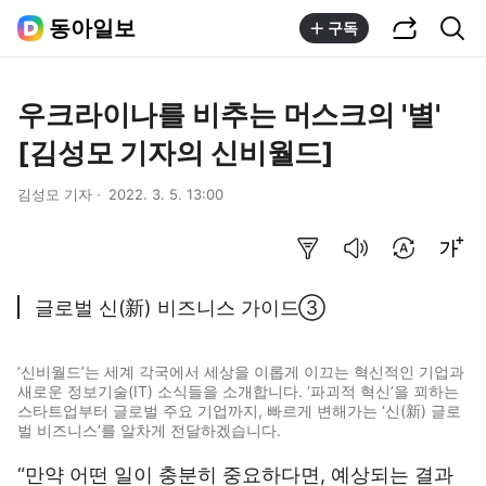
공유하기
통합검색
동아일보
구독
우크라이나를 비추는 머스크의 '별'
[김성모 기자의 신비월드]
김성모 기자
2022. 3. 5. 13:00
요약보기
음성으로 듣기
번역 설정
글씨크기 조절하기
글로벌 신(新) 비즈니스 가이드③
‘신비월드’는 세계 각국에서 세상을 이롭게 이끄는 혁신적인 기업과
새로운 정보기술(IT) 소식들을 소개합니다. ‘파괴적 혁신’을 꾀하는
스타트업부터 글로벌 주요 기업까지, 빠르게 변해가는 ‘신(新) 글로
벌 비즈니스’를 알차게 전달하겠습니다.
“만약 어떤 일이 충분히 중요하다면, 예상되는 결과