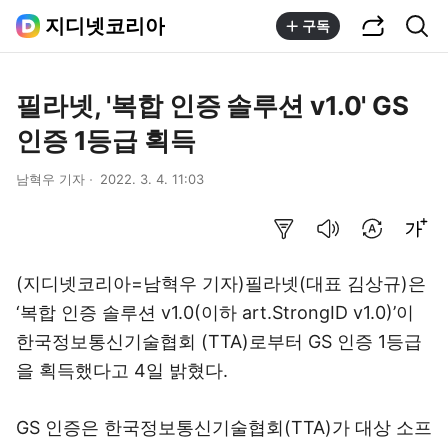
공유하기
통합검색
지디넷코리아
구독
필라넷, '복합 인증 솔루션 v1.0' GS
인증 1등급 획득
남혁우 기자
2022. 3. 4. 11:03
요약보기
음성으로 듣기
번역 설정
글씨크기 조절하기
(지디넷코리아=남혁우 기자)필라넷(대표 김상규)은
‘복합 인증 솔루션 v1.0(이하 art.StrongID v1.0)’이
한국정보통신기술협회 (TTA)로부터 GS 인증 1등급
을 획득했다고 4일 밝혔다.
GS 인증은 한국정보통신기술협회(TTA)가 대상 소프