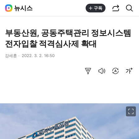
공유하기
통합검색
뉴시스
구독
부동산원, 공동주택관리 정보시스템
전자입찰 적격심사제 확대
강세훈
2022. 3. 2. 16:50
요약보기
음성으로 듣기
번역 설정
글씨크기 조절하기
이미지 크게 보기