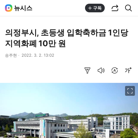
공유하기
통합검색
뉴시스
구독
의정부시, 초등생 입학축하금 1인당
지역화폐 10만 원
송주현
2022. 3. 2. 13:02
요약보기
음성으로 듣기
번역 설정
글씨크기 조절하기
이미지 크게 보기