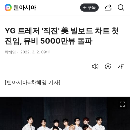
공유하기
통합검색
텐아시아
구독
YG 트레저 '직진' 美 빌보드 차트 첫
진입, 뮤비 5000만뷰 돌파
차혜영
2022. 3. 2. 09:11
음성으로 듣기
번역 설정
글씨크기 조절하기
[텐아시아=차혜영 기자]
이미지 크게 보기