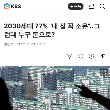
공유하기
통합검색
KBS
구독
2030세대 77% "내 집 꼭 소유"..그
런데 누구 돈으로?
변진석
2022. 2. 23. 15:27
요약보기
음성으로 듣기
번역 설정
글씨크기 조절하기
이미지 크게 보기