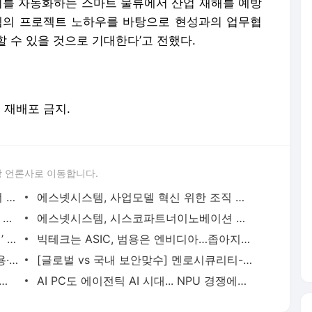
를 자동화하는 스마트 물류에서 산업 재해를 예방
의 프로젝트 노하우를 바탕으로 현성과의 업무협
 수 있을 것으로 기대한다’고 전했다.
및 재배포 금지.
 언론사로 이동합니다.
에스넷시스템, 구글 워크스페이스 파트너 자격 획득
에스넷시스템, 사업모델 혁신 위한 조직 개편 단행
에스넷시스템, 메타버스 플레이그라운드 서비스 구축 완료
에스넷시스템, 시스코파트너이노베이션 챌린지 한국 1위 수상
엔비디아 동반자 네이버 "내년 ‘AI 팩토리’ 수익 가시화" 자신
빅테크는 ASIC, 범용은 엔비디아…좁아지는 K-NPU 입지
정부, 독파모 2차 평가 돌입…"데이터·비용·활용성 검증 관건"
[글로벌 vs 국내 보안맞수] 멘로시큐리티-소프트캠프 RBI 시장서 격돌
인 신고 '앤트로픽'뿐…정부, 해외 AI 기업과 연내 회동
AI PC도 에이전틱 AI 시대... NPU 경쟁에서 경험 경쟁으로