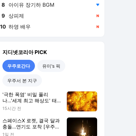
8
아이유 장기하 BGM
,하락
9
상피제
,신규
10
하영 배우
,신규
지디넷코리아
PICK
우주로간다
유미's 픽
우주서 본 지구
'극한 폭염' 비밀 풀리
나…'세계 최고 해상도' 태
양 표면 사진 공개
15시간 전
스페이스X 로켓, 결국 달과
충돌…연기도 포착 [우주로
간다]
1일 전