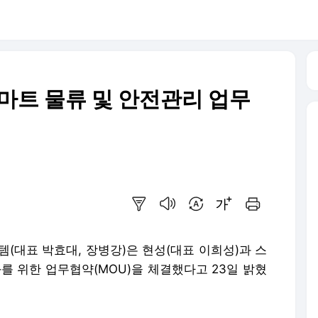
마트 물류 및 안전관리 업무
요약보기
음성으로 듣기
번역 설정
글씨크기 조절하기
인쇄하기
(대표 박효대, 장병강)은 현성(대표 이희성)과 스
를 위한 업무협약(MOU)을 체결했다고 23일 밝혔