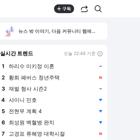
공유하기
검색
구독
뉴스 밖 이야기, 다음 커뮤니티 웹에서 보기
실시간 트렌드
오늘 22:49 기준
툴팁보기
1
하리수 미키정 이혼
,유지
2
황희 폐버스 청년주택
,신규
3
재벌 형사 시즌2
,유지
4
샤이니 민호
,하락
5
전현무 계획 4
,하락
6
최성원 백혈병 완치
,하락
7
고경표 류혜영 대학시절
,신규