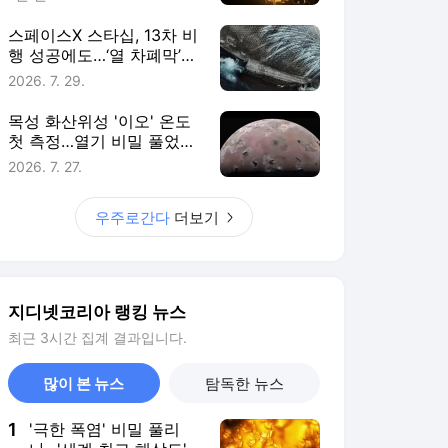
스페이스X 스타십, 13차 비
행 성공에도…‘열 차폐막’
난제는 여전 [우주로 간다]
2026. 7. 29.
목성 화산위성 '이오' 온도
첫 측정…열기 비밀 풀었다
[우주로 간다]
2026. 7. 27.
우주로간다
더보기
지디넷코리아 랭킹 뉴스
최근 3시간 집계 결과입니다.
많이 본 뉴스
탐독한 뉴스
1
'극한 폭염' 비밀 풀리