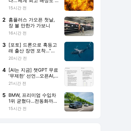
나…'세계 최고 해상도'
태양 표면 사진 공개
15시간 전
2
홈플러스 가오픈 첫날,
장 볼 만한가 가보니
16시간 전
3
[포토] 드론으로 혹등고
래 출산 장면 포착…"경
이롭네"
20시간 전
4
[AI는 지금] 챗GPT 무료
'무제한' 선언…오픈AI,
구독 전략 다시 짠다
21시간 전
5
BMW, 프리미엄 수입차
1위 굳혔다…전동화까지
리더십 확대
15시간 전