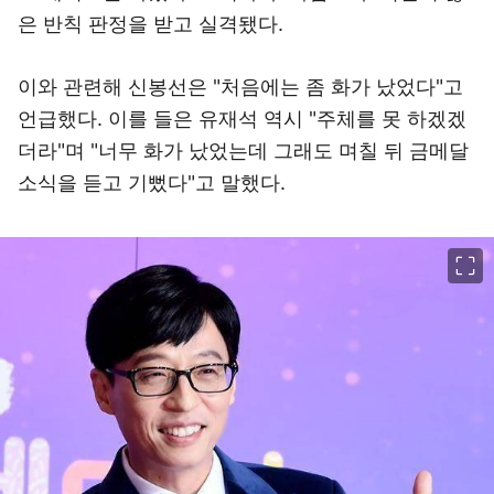
은 반칙 판정을 받고 실격됐다.
이와 관련해 신봉선은 "처음에는 좀 화가 났었다"고
언급했다. 이를 들은 유재석 역시 "주체를 못 하겠겠
더라"며 "너무 화가 났었는데 그래도 며칠 뒤 금메달
소식을 듣고 기뻤다"고 말했다.
이미지 크게 보기