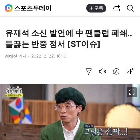
공유하기
통합검색
스포츠투데이
구독
유재석 소신 발언에 中 팬클럽 폐쇄..
들끓는 반중 정서 [ST이슈]
최혜진 기자
2022. 2. 22. 18:10
요약보기
음성으로 듣기
번역 설정
글씨크기 조절하기
이미지 크게 보기