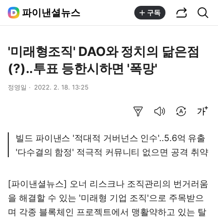
공유하기
통합검색
파이낸셜뉴스
구독
'미래형조직' DAO와 정치의 닮은점
(?)..투표 등한시하면 '폭망'
정영일
2022. 2. 18. 13:25
요약보기
음성으로 듣기
번역 설정
글씨크기 조절하기
빌드 파이낸스 '적대적 거버넌스 인수'..5.6억 유출
'다수결의 함정' 적극적 커뮤니티 없으면 공격 취약
[파이낸셜뉴스] 오너 리스크나 조직관리의 번거러움
을 해결할 수 있는 '미래형 기업 조직'으로 주목받으
며 각종 블록체인 프로젝트에서 맹활약하고 있는 탈