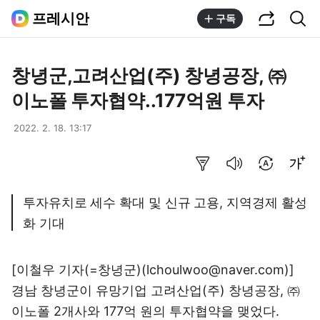
공유하기
통합검색
프레시안
구독
창녕군,고려산업(주) 창녕공장, ㈜
이노폴 투자협약..177억원 투자
2022. 2. 18. 13:17
요약보기
음성으로 듣기
번역 설정
글씨크기 조절하기
투자유치로 세수 확대 및 신규 고용, 지역경제 활성
화 기대
[이철우 기자(=창녕군)(lchoulwoo@naver.com)]
경남 창녕군이 유망기업 고려산업(주) 창녕공장, ㈜
이노폴 2개사와 177억 원의 투자협약을 맺었다.