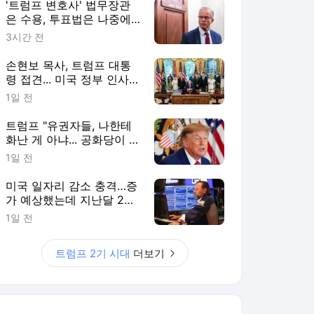
'트럼프 변호사' 법무장관
은 수용, 투표법은 나중에…
美공화 상원의 타협
3시간 전
손현보 목사, 트럼프 대통
령 접견... 미국 정부 인사들
과 잇달아 접촉
1일 전
트럼프 "유권자들, 나한테
화난 게 아냐... 공화당이 문
제"
1일 전
미국 일자리 감소 충격…증
가 예상했는데 지난달 2만
3000개 줄어
1일 전
트럼프 2기 시대
더보기