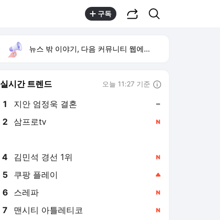
공유하기
검색
구독
뉴스 밖 이야기, 다음 커뮤니티 웹에서 보기
실시간 트렌드
오늘 11:27 기준
툴팁보기
1
지안 엄정욱 결혼
,유지
2
삼프로tv
,신규
3
이강인 AT 데뷔전
,신규
4
김민석 경선 1위
,신규
5
쿠팡 플레이
,상승
6
스레파
,신규
7
맨시티 아틀레티코
,신규