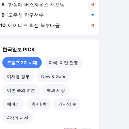
8
한정애 버스하우스 해프닝
,신규
9
오준성 탁구선수
,하락
10
에이티즈 최산 북부대공
,신규
한국일보
PICK
트럼프 2기 시대
미국, 이란 전쟁
이재명 정부
New & Good
여론 속의 여론
책과 세상
메아리
휴·미·락
기자의 눈
4강의 시선