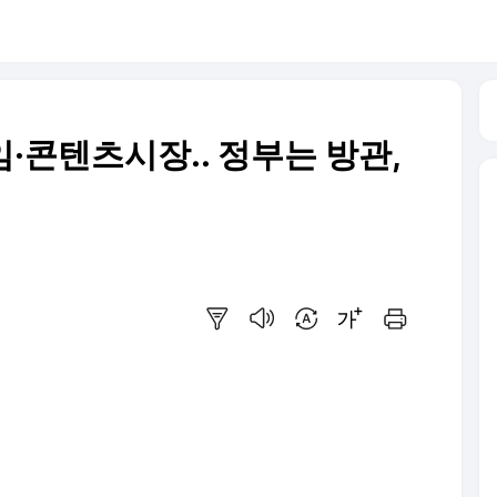
임·콘텐츠시장.. 정부는 방관,
요약보기
음성으로 듣기
번역 설정
글씨크기 조절하기
인쇄하기