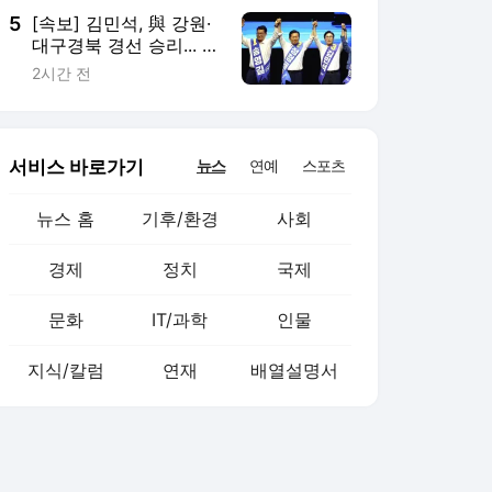
5
[속보] 김민석, 與 강원·
대구경북 경선 승리... 누
적 득표율 1위 지켜
2시간 전
서비스 바로가기
뉴스
연예
스포츠
뉴스 홈
기후/환경
사회
경제
정치
국제
문화
IT/과학
인물
지식/칼럼
연재
배열설명서