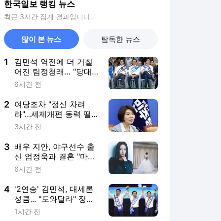
한국일보 랭킹 뉴스
최근 3시간 집계 결과입니다.
많이 본 뉴스
탐독한 뉴스
1
김민석 역전에 더 거칠
어진 팀정청래… "당대
표, 대권 정거장 아냐"
6시간 전
2
여당조차 "정신 차려
라"…세제개편 동력 떨
어진 재경부
3시간 전
3
배우 지안, 야구선수 출
신 엄정욱과 결혼 "마음
참 따뜻한 사람"
6시간 전
4
'2연승' 김민석, 대세론
성큼... "도와달라" 정청
래, 호남서 역전 노린다
1시간 전