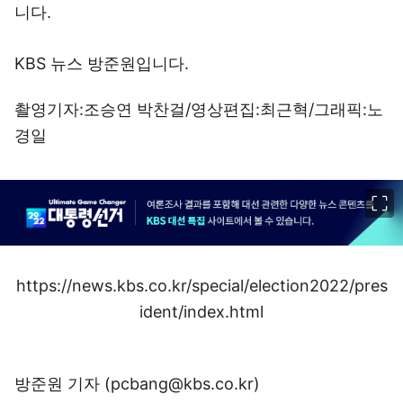
니다.
KBS 뉴스 방준원입니다.
촬영기자:조승연 박찬걸/영상편집:최근혁/그래픽:노
경일
이미지 크게 보기
https://news.kbs.co.kr/special/election2022/pres
ident/index.html
방준원 기자 (pcbang@kbs.co.kr)