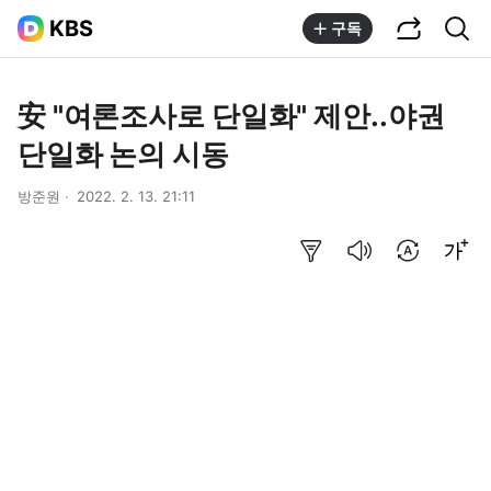
공유하기
통합검색
KBS
구독
安 "여론조사로 단일화" 제안..야권
단일화 논의 시동
방준원
2022. 2. 13. 21:11
요약보기
음성으로 듣기
번역 설정
글씨크기 조절하기