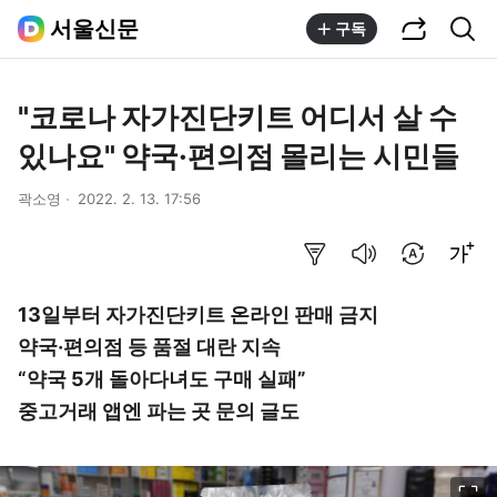
공유하기
통합검색
서울신문
구독
"코로나 자가진단키트 어디서 살 수
있나요" 약국·편의점 몰리는 시민들
곽소영
2022. 2. 13. 17:56
요약보기
음성으로 듣기
번역 설정
글씨크기 조절하기
13일부터 자가진단키트 온라인 판매 금지
약국·편의점 등 품절 대란 지속
“약국 5개 돌아다녀도 구매 실패”
중고거래 앱엔 파는 곳 문의 글도
이미지 크게 보기