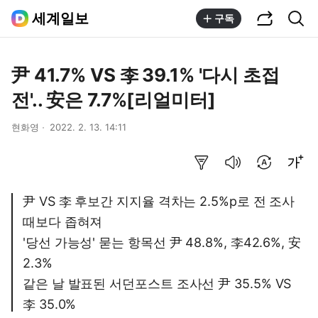
공유하기
통합검색
세계일보
구독
尹 41.7% VS 李 39.1% '다시 초접
전'.. 安은 7.7%[리얼미터]
현화영
2022. 2. 13. 14:11
요약보기
음성으로 듣기
번역 설정
글씨크기 조절하기
尹 VS 李 후보간 지지율 격차는 2.5%p로 전 조사
때보다 좁혀져
'당선 가능성' 묻는 항목선 尹 48.8%, 李42.6%, 安
2.3%
같은 날 발표된 서던포스트 조사선 尹 35.5% VS
李 35.0%