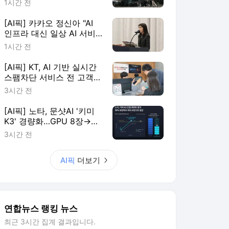
1시간 전
[AI픽] 카카오 정신아 "AI
인프라 대신 일상 AI 서비
스에 집중"
1시간 전
[AI픽] KT, AI 기반 실시간
스팸차단 서비스 전 고객
확대
3시간 전
[AI픽] 노타, 문샷AI '키미
K3' 경량화…GPU 8장→4
장 줄여
3시간 전
AI픽
더보기
연합뉴스 랭킹 뉴스
최근 3시간 집계 결과입니다.