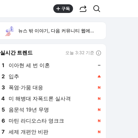
공유하기
검색
구독
뉴스 밖 이야기, 다음 커뮤니티 웹에서 보기
실시간 트렌드
오늘 3:32 기준
툴팁보기
1
이아현 세 번 이혼
,유지
2
입추
,상승
3
폭염·가뭄 대응
,신규
4
미 해병대 자폭드론 실사격
,신규
5
음문석 19년 무명
,신규
6
마틴 라디오스타 영크크
,신규
7
세제 개편안 비판
,신규