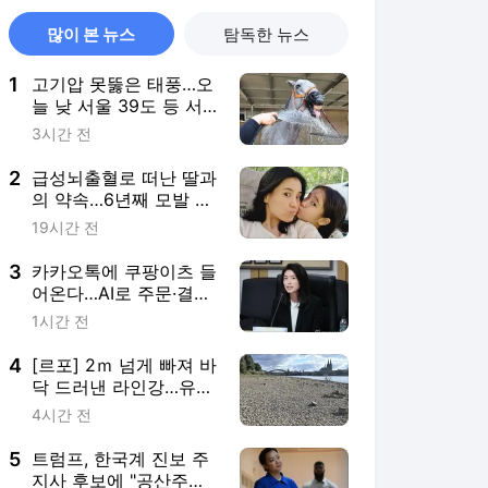
많이 본 뉴스
탐독한 뉴스
1
고기압 못뚫은 태풍…오
늘 낮 서울 39도 등 서
쪽 기록적 폭염
3시간 전
2
급성뇌출혈로 떠난 딸과
의 약속…6년째 모발 기
부하는 경찰관
19시간 전
3
카카오톡에 쿠팡이츠 들
어온다…AI로 주문·결제
까지(종합)
1시간 전
4
[르포] 2ｍ 넘게 빠져 바
닥 드러낸 라인강…유럽
의 대동맥이 말랐다
4시간 전
5
트럼프, 한국계 진보 주
지사 후보에 "공산주의"