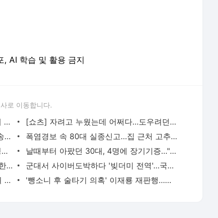
포, AI 학습 및 활용 금지
론사로 이동합니다.
신호위반 후 도주한 배달 기사, 잠복 끝에 잡고 보니 수배자 | 연합뉴스
[쇼츠] 자려고 누웠는데 어쩌다…도우려던 친구마저 | 연합뉴스
용산 거주 일본인 인플루언서, 라이브방송 도중 사망 | 연합뉴스
폭염경보 속 80대 실종신고…집 근처 고추밭서 숨진 채 발견 | 연합뉴스
"용병으로 받아줘" 술 취한 40대, 광주 병무청 주차장서 난동 | 연합뉴스
날때부터 아팠던 30대, 4명에 장기기증…"너를 키우며 행복했어" | 연합뉴스
SK하이닉스, 프리마켓서 개장직후 또 하한가…시초가 논란 지속 | 연합뉴스
군대서 사이버도박하다 '빚더미 전역'…국방부, 자진신고제 검토 | 연합뉴스
아내 가출에 성매매 여성과 음주후 3개월 아들 살해한 30대 중형 | 연합뉴스
'뺑소니 후 술타기 의혹' 이재룡 재판행…음주운전 혐의는 제외 | 연합뉴스