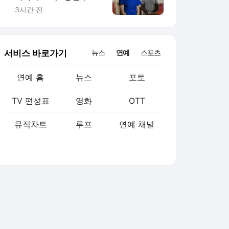
색깔론 공세
3시간 전
서비스 바로가기
뉴스
연예
스포츠
연예 홈
뉴스
포토
TV 편성표
영화
OTT
뮤직차트
루프
연예 채널