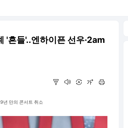
'흔들'..엔하이픈 선우·2am
요약보기
음성으로 듣기
번역 설정
글씨크기 조절하기
인쇄하기
, 9년 만의 콘서트 취소