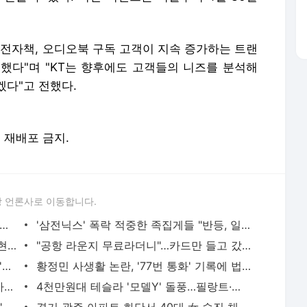
"전자책, 오디오북 구독 고객이 지속 증가하는 트랜
했다"며 "KT는 향후에도 고객들의 니즈를 분석해
겠다"고 전했다.
및 재배포 금지.
 언론사로 이동합니다.
 아파트 방화사건 수사팀장 숨진 채 발견…사망 경위 조사
'삼전닉스' 폭락 적중한 족집게들 "반등, 일회성 아니다"면서... AI 과잉투자엔 '우려'
"김밥 2알 겨우 먹어"...앙상하게 마른 고현정, 다이어트 아닌 '음식 공포증' 고백 [헬스톡]
"공항 라운지 무료라더니"…카드만 들고 갔다간 '헛걸음'
日 유명 영화배우, 자택서 숨진 채 발견…'마약투약 혐의'
황정민 사생활 논란, '77번 통화' 기록에 법조계 주목
버핏 "도박판 된 증시…자산 가격, 실제 가치보다 비싸"
4천만원대 테슬라 '모델Y' 돌풍…필랑트·액티언 판매 '직격탄'