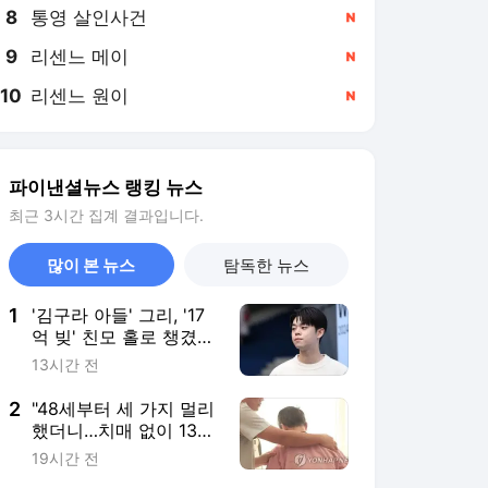
8
통영 살인사건
,신규
9
리센느 메이
,신규
10
리센느 원이
,신규
파이낸셜뉴스 랭킹 뉴스
최근 3시간 집계 결과입니다.
많이 본 뉴스
탐독한 뉴스
1
'김구라 아들' 그리, '17
억 빚' 친모 홀로 챙겼
다…"나밖에 없어, 잘 계
13시간 전
신다"
2
"48세부터 세 가지 멀리
했더니…치매 없이 13년
더 살았다" [헬스톡]
19시간 전