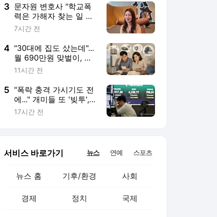
3
문자원 변호사 "학교폭
력은 가해자 찾는 일 아
닌, 아이들 보내는 신호"
7시간 전
[인터뷰]
4
"30대에 집도 샀는데"...
월 690만원 맞벌이, 남
는 건 20만원뿐 [머니설
11시간 전
계사무소]
5
"폭락 충격 가시기도 전
에..." 개미들 또 '빚투',
신용융자잔고 하루 만에
17시간 전
1조 불어났다
서비스 바로가기
뉴스
연예
스포츠
뉴스 홈
기후/환경
사회
경제
정치
국제