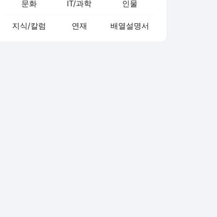
문화
IT/과학
인물
지식/칼럼
연재
배열설명서