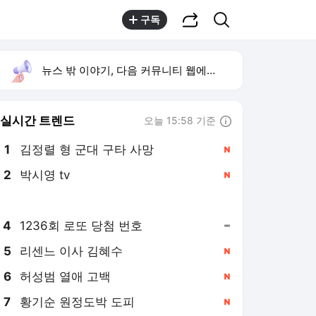
공유하기
검색
구독
뉴스 밖 이야기, 다음 커뮤니티 웹에서 보기
실시간 트렌드
오늘 15:58 기준
툴팁보기
1
김정렬 형 군대 구타 사망
,신규
2
박시영 tv
,신규
3
한승연 손떨림 건강이상설
,신규
4
1236회 로또 당첨 번호
,유지
5
리센느 이사 김혜수
,신규
6
허성범 열애 고백
,신규
7
황기순 원정도박 도피
,신규