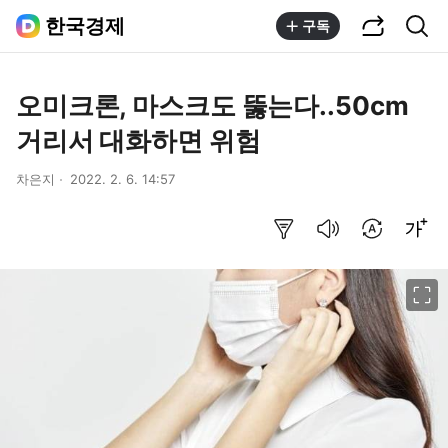
공유하기
통합검색
한국경제
구독
오미크론, 마스크도 뚫는다..50cm
거리서 대화하면 위험
차은지
2022. 2. 6. 14:57
요약보기
음성으로 듣기
번역 설정
글씨크기 조절하기
이미지 크게 보기