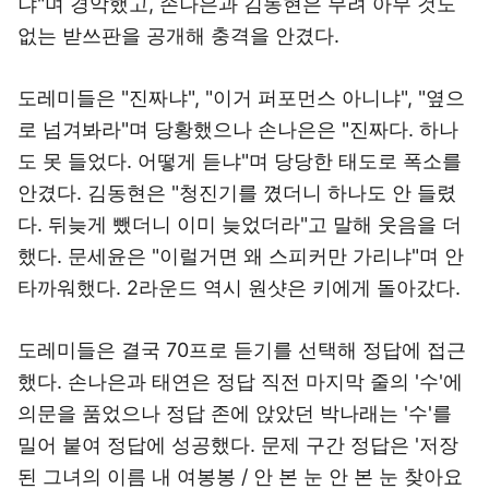
냐"며 경악했고, 손나은과 김동현은 무려 아무 것도
없는 받쓰판을 공개해 충격을 안겼다.
도레미들은 "진짜냐", "이거 퍼포먼스 아니냐", "옆으
로 넘겨봐라"며 당황했으나 손나은은 "진짜다. 하나
도 못 들었다. 어떻게 듣냐"며 당당한 태도로 폭소를
안겼다. 김동현은 "청진기를 꼈더니 하나도 안 들렸
다. 뒤늦게 뺐더니 이미 늦었더라"고 말해 웃음을 더
했다. 문세윤은 "이럴거면 왜 스피커만 가리냐"며 안
타까워했다. 2라운드 역시 원샷은 키에게 돌아갔다.
도레미들은 결국 70프로 듣기를 선택해 정답에 접근
했다. 손나은과 태연은 정답 직전 마지막 줄의 '수'에
의문을 품었으나 정답 존에 앉았던 박나래는 '수'를
밀어 붙여 정답에 성공했다. 문제 구간 정답은 '저장
된 그녀의 이름 내 여봉봉 / 안 본 눈 안 본 눈 찾아요