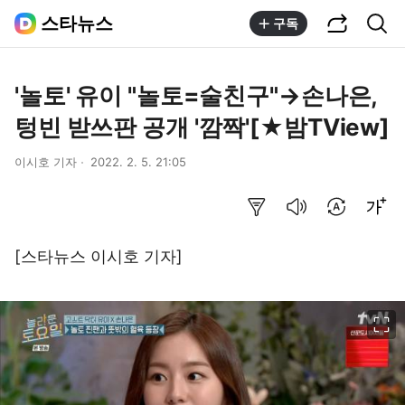
공유하기
통합검색
스타뉴스
구독
'놀토' 유이 "놀토=술친구"→손나은,
텅빈 받쓰판 공개 '깜짝'[★밤TView]
이시호 기자
2022. 2. 5. 21:05
요약보기
음성으로 듣기
번역 설정
글씨크기 조절하기
[스타뉴스 이시호 기자]
이미지 크게 보기