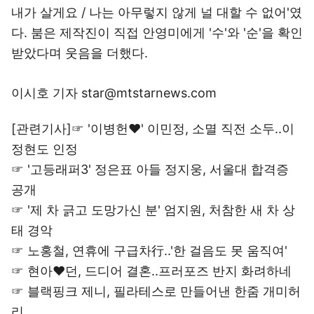
내가 살게요 / 나는 아무렇지 않게 널 대할 수 없어'였
다. 붐은 제작진이 직접 안영미에게 '수'와 '순'을 확인
받았다며 웃음을 더했다.
이시호 기자 star@mtstarnews.com
[관련기사]☞
'이병헌♥' 이민정, 소멸 직전 소두..이
정현도 인정
☞
'고등래퍼3' 정은표 아들 정지웅, 서울대 합격증
공개
☞
'제 차 긁고 도망가신 분' 엄지원, 처참한 새 차 상
태 경악
☞
노홍철, 연휴에 구급차行..'한 걸음도 못 움직여'
☞
현아♥던, 드디어 결혼..프러포즈 반지 화려하네
☞
블랙핑크 제니, 필라테스로 만들어낸 한줌 개미허
리