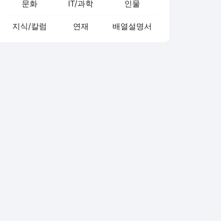
문화
IT/과학
인물
지식/칼럼
연재
배열설명서