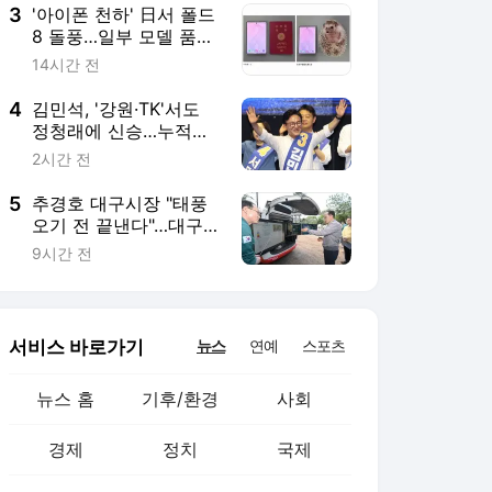
3
'아이폰 천하' 日서 폴드
8 돌풍…일부 모델 품절·
배송 지연
14시간 전
4
김민석, '강원·TK'서도
정청래에 신승…누적
1.48%p 차 [종합]
2시간 전
5
추경호 대구시장 "태풍
오기 전 끝낸다"…대구
시, 극한호우 교훈 담은
9시간 전
'5대 침수방지 대책' 전
면 가동
서비스 바로가기
뉴스
연예
스포츠
뉴스 홈
기후/환경
사회
경제
정치
국제