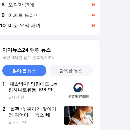
8
오싹한 연애
,신규
9
아파트 드라마
,신규
10
미운 우리 새끼
,신규
아이뉴스24 랭킹 뉴스
최근 3시간 집계 결과입니다.
많이 본 뉴스
탐독한 뉴스
1
'재발방지' 명령에도…농
협하나로유통, 6년 만에
'판박이' 위반 또 적발
5시간 전
2
"혈관 속 찌꺼기 쌓이기
전 먹어야"⋯독소 빼내
고 만성 염증 없애는 '이
21시간 전
음식' [헬스+]