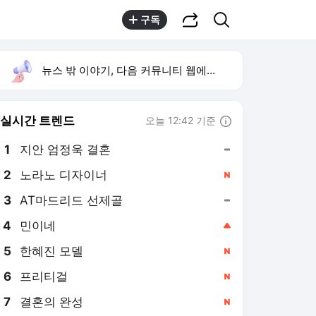
공유하기
검색
구독
뉴스 밖 이야기, 다음 커뮤니티 웹에서 보기
실시간 트렌드
오늘 12:42 기준
툴팁보기
1
지안 엄정욱 결혼
,유지
2
노라노 디자이너
,신규
3
AT마드리드 선제골
,유지
4
민이네
,상승
5
한혜진 모델
,신규
6
프리티걸
,신규
7
결혼의 완성
,신규