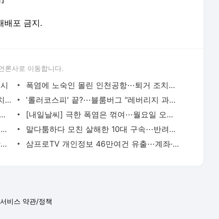
 재배포 금지.
언론사로 이동합니다.
실시
폭염에 노숙인 몰린 인천공항⋯퇴거 조치에 인권단체 반발
젤렌스키 "북한군 3만~5만명 러시아 배치⋯韓 방공 지원해달라"
'롤러코스피' 끝?⋯블룸버그 "레버리지 과열 해소된 듯"
임' 미국판 제작 중단⋯"넷플릭스 우선순위서 밀렸다"
[내일날씨] 극한 폭염은 꺾여⋯월요일 오전 전국 곳곳에 비
김민석, '강원·TK'서도 정청래에 신승…누적 1.48%p 차 [종합]
말다툼하다 모친 살해한 10대 구속⋯반려견도 죽여
'거꾸로 그려진 태극기' 논란⋯인천시, 광복절 현수막 철거
삼프로TV 개인정보 46만여건 유출⋯계좌·카드정보 등
서비스 약관/정책