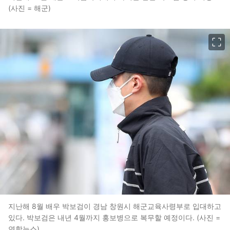
(사진 = 해군)
이미지 크게 보기
지난해 8월 배우 박보검이 경남 창원시 해군교육사령부로 입대하고
있다. 박보검은 내년 4월까지 홍보병으로 복무할 예정이다. (사진 =
연합뉴스)