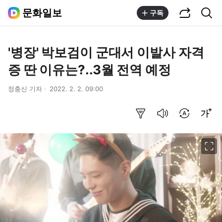
공유하기
통합검색
문화일보
구독
'병장' 박보검이 군대서 이발사 자격
증 딴 이유는?..3월 전역 예정
정충신 기자
2022. 2. 2. 09:00
요약보기
음성으로 듣기
번역 설정
글씨크기 조절하기
이미지 크게 보기