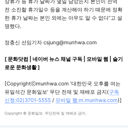
상휴가 등 휴가 날짜가 몇일 남았는지 본인이 전역
전 소진할 휴가일수 등을 계산해야 하기 때문에 정확
한 휴가 날짜는 본인 외에는 아무도 알 수 없다”고 설
명했다.
정충신 선임기자 csjung@munhwa.com
[
문화닷컴
|
네이버 뉴스 채널 구독
|
모바일 웹
|
슬기
로운 문화생활
]
[Copyrightⓒmunhwa.com '대한민국 오후를 여는
유일석간 문화일보' 무단 전재 및 재배포 금지(
구독
신청:02)3701-5555
/
모바일 웹:m.munhwa.com
)]
Copyright © 문화일보. 무단전재 및 재배포 금지.