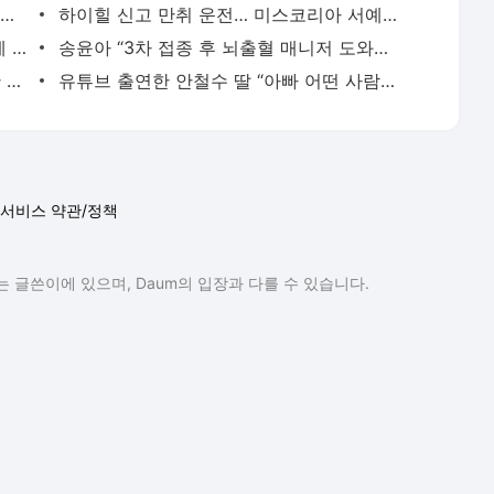
‘전국노래자랑’ 후임 얼마나 더 기다려야 하나…송해 “30년”[이슈픽]
하이힐 신고 만취 운전… 미스코리아 서예진 경찰 입건
클로이김 “평창올림픽 금메달 쓰레기통에 버렸다”
송윤아 “3차 접종 후 뇌출혈 매니저 도와주세요” [이슈픽]
“짭새 ××” 출동한 경찰 뺨 때리고 욕설한 해경…벌금 300만원
유튜브 출연한 안철수 딸 “아빠 어떤 사람인지 보여줄 것”
서비스 약관/정책
 글쓴이에 있으며, Daum의 입장과 다를 수 있습니다.