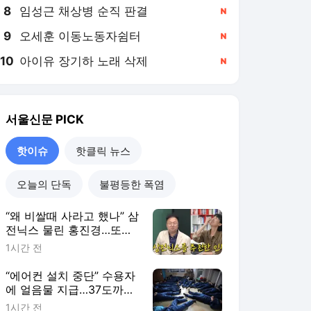
8
임성근 채상병 순직 판결
,신규
9
오세훈 이동노동자쉼터
,신규
10
아이유 장기하 노래 삭제
,신규
서울신문
PICK
핫이슈
핫클릭 뉴스
오늘의 단독
불평등한 폭염
“왜 비쌀때 사라고 했나” 삼
전닉스 물린 홍진경…또
-5% 급락 [내가샀다]
1시간 전
“에어컨 설치 중단” 수용자
에 얼음물 지급…37도까지
치솟은 교도소 상황
1시간 전