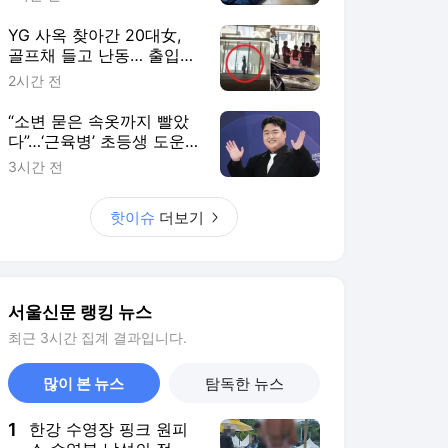
YG 사옥 찾아간 20대女,
골프채 들고 난동… 출입문
수차례 가격하다 체포
2시간 전
“소변 묻은 속옷까지 빨았
다”…‘근육병’ 초등생 도운
공익, ‘SNL 대세’ 김규원이
3시간 전
었다
핫이슈
더보기
서울신문 랭킹 뉴스
최근 3시간 집계 결과입니다.
많이 본 뉴스
탐독한 뉴스
1
한강 수영장 핑크 원피