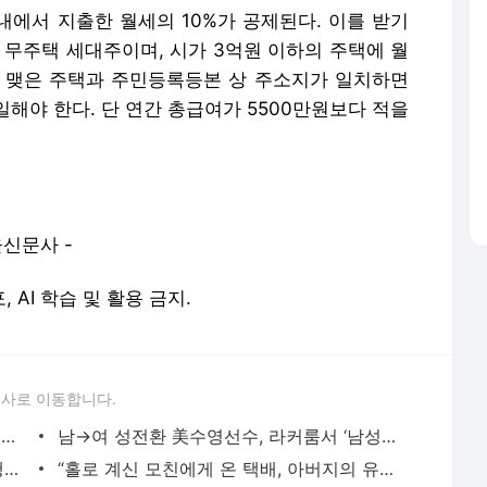
내에서 지출한 월세의 10%가 공제된다. 이를 받기
 무주택 세대주이며, 시가 3억원 이하의 주택에 월
 맺은 주택과 주민등록등본 상 주소지가 일치하면
해야 한다. 단 연간 총급여가 5500만원보다 적을
울신문사 -
, AI 학습 및 활용 금지.
론사로 이동합니다.
“중국인이 제작” 공주 무령왕릉에서 발견된 벽돌에 이런 글이
남→여 성전환 美수영선수, 라커룸서 ‘남성 성기’ 노출
고교생 제자와 성관계한 교사 2심도 집행유예
“홀로 계신 모친에게 온 택배, 아버지의 유골이었다”