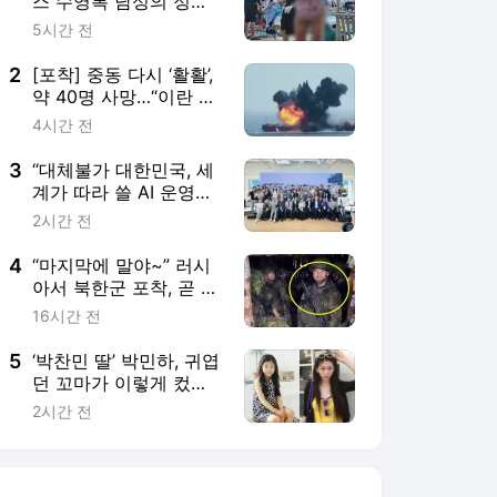
스 수영복 남성의 정
체…10대 성매수 전 시
5시간 전
의원의 소름 돋는 제안
[주간사건일지]
2
[포착] 중동 다시 ‘활활’,
약 40명 사망…“이란 대
리 세력의 대규모 미사
4시간 전
일, 사우디 본토 겨냥”
3
“대체불가 대한민국, 세
계가 따라 쓸 AI 운영체
계를 만들어야”
2시간 전
4
“마지막에 말야~” 러시
아서 북한군 포착, 곧 돌
격전 투입? 한국 괜찮을
16시간 전
까 [배틀라인]
5
‘박찬민 딸’ 박민하, 귀엽
던 꼬마가 이렇게 컸
네…대학생 근황
2시간 전