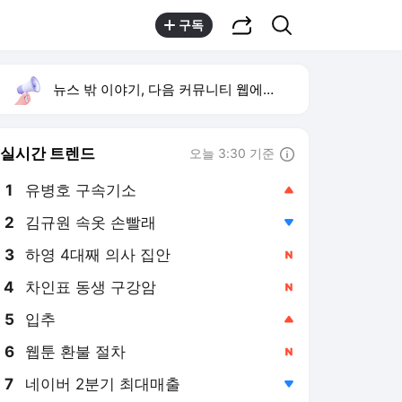
공유하기
검색
구독
뉴스 밖 이야기, 다음 커뮤니티 웹에서 보기
실시간 트렌드
오늘 3:30 기준
툴팁보기
1
유병호 구속기소
,상승
2
김규원 속옷 손빨래
,하락
3
하영 4대째 의사 집안
,신규
4
차인표 동생 구강암
,신규
5
입추
,상승
6
웹툰 환불 절차
,신규
7
네이버 2분기 최대매출
,하락