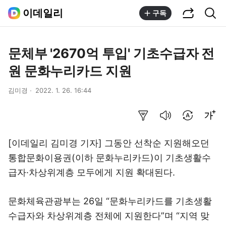
공유하기
통합검색
이데일리
구독
문체부 '2670억 투입' 기초수급자 전
원 문화누리카드 지원
김미경
2022. 1. 26. 16:44
요약보기
음성으로 듣기
번역 설정
글씨크기 조절하기
[이데일리 김미경 기자] 그동안 선착순 지원해오던
통합문화이용권(이하 문화누리카드)이 기초생활수
급자·차상위계층 모두에게 지원 확대된다.
문화체육관광부는 26일 “문화누리카드를 기초생활
수급자와 차상위계층 전체에 지원한다”며 “지역 맞