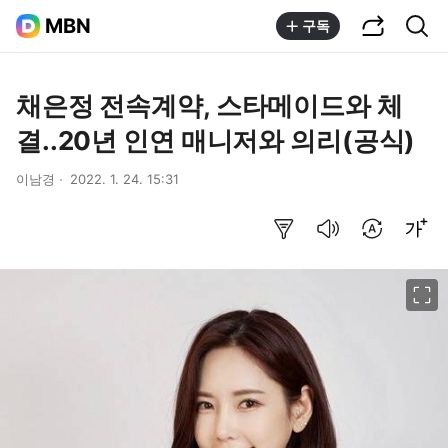
공유하기
통합검색
MBN
구독
채은정 전속계약, 스타메이드와 체
결..20년 인연 매니저와 의리(공식)
이남경
2022. 1. 24. 15:31
요약보기
음성으로 듣기
번역 설정
글씨크기 조절하기
이미지 크게 보기