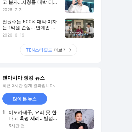
고 붙자…시청률 대박 터진
직급 타이틀 [TEN스타필
2026. 7. 2.
드]
전원주는 600% 대박·미자
는 1억원 손실…'연예인 주
식 썰전' 위험한 판타지
2026. 6. 19.
[TEN스타필드]
TEN스타필드
더보기
텐아시아 랭킹 뉴스
최근 3시간 집계 결과입니다.
많이 본 뉴스
1
이모카세子, 요리 못 한
다고 혹평 세례…별점
2.6점→콘치즈 다 굳어
5시간 전
"버려라"('스레파')