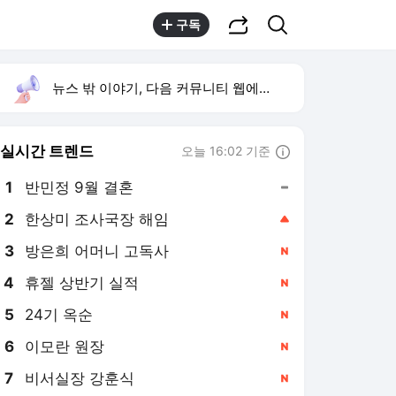
공유하기
검색
구독
뉴스 밖 이야기, 다음 커뮤니티 웹에서 보기
실시간 트렌드
오늘 16:02 기준
툴팁보기
1
반민정 9월 결혼
,유지
2
한상미 조사국장 해임
,상승
4
휴젤 상반기 실적
,신규
5
24기 옥순
,신규
6
이모란 원장
,신규
7
비서실장 강훈식
,신규