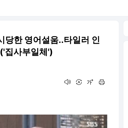
시당한 영어설움..타일러 인
('집사부일체')
음성으로 듣기
번역 설정
글씨크기 조절하기
인쇄하기