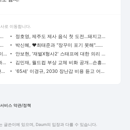
론사로 이동합니다.
 수중 킥 훈련 일일코치 등극... 완벽한 스파이더 자세에 허민호 감탄 ('뭉쳐야 찬다2') |
정호영, 제주도 제사 음식 첫 도전...돼지고기 제사 음식 불합격에 당황('당나귀 귀') | 텐아시아
풍각쟁이, 가왕급 폭풍무대 선보여..."윤상 못 알아봐 서운...앞으로 무대에 많이 서고파"(
박신혜, ♥최태준과 "장꾸미 포기 못해"…살짝 드러난 D라인 '눈길' [TEN★] | 텐아시아
이시영, 쨍한 녹색도 완벽 소화…비주얼 이 다했네 [TEN★] | 텐아시아
안보현, '재벌X형사2' 스태프에 대한 의리 지켰다…"조건 내걸어" 상남자 면모 ('목요일밤') | 텐
이특X김희철, 아이돌 평균 연령 높여 사과하더니…90년대 감성 재해석 ('트기트기 이특') | 텐아시
김민재, 월드컵 부상 교체 비화 공개…손흥민 다음 월드컵 출전 전망도 ('짐종국') | 텐아시아
한가인, 번아웃에 "오늘 삶 마감해도 상관없다 생각"…유튜브 시작한 이유 | 텐아시아
'65세' 이경규, 2030 장난감 비용 듣고 어이없어 하더니…결국 빠져든 '왁뿌볼'의 매력 ('갓경규') |
서비스 약관/정책
 글쓴이에 있으며, Daum의 입장과 다를 수 있습니다.