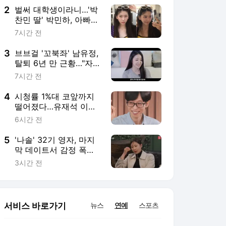
2
벌써 대학생이라니…'박
찬민 딸' 박민하, 아빠
눈매 똑 닮은 '인형 미
7시간 전
모'에 감탄
3
브브걸 '꼬북좌' 남유정,
탈퇴 6년 만 근황…"자가
있지만 갚을 빚 많아"
7시간 전
4
시청률 1%대 코앞까지
떨어졌다…유재석 이름
값 무색→3회 연속 하락
6시간 전
세 ('해투')
5
'나솔' 32기 영자, 마지
막 데이트서 감정 폭발
했다…영철과 커플 되지
3시간 전
못한 이유는 ('촌장')
서비스 바로가기
뉴스
연예
스포츠