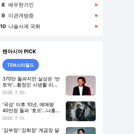
8
배우한가인
,신규
9
이관개방증
,신규
10
나솔사계 국화
,신규
텐아시아
PICK
TEN스타필드
370만 돌파지만 실상은 '반
토막'…황정민 사생활 리스
크까지 덮친 '호프' [TEN스
2026. 7. 30.
타필드]
'곡성' 이후 10년, 예매량
40만장 돌파 '호프'…나홍
진 신작 향한 기대와 우려
2026. 7. 13.
[TEN스타필드]
'김부장'·'강회장' 계급장 달