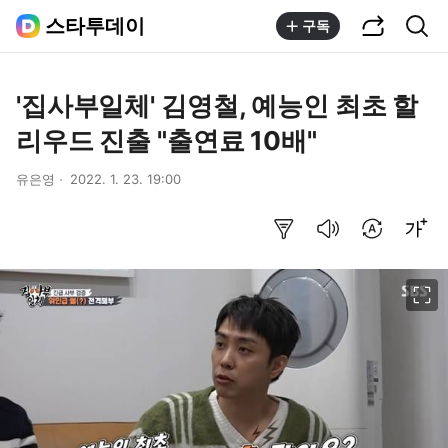
공유하기
통합검색
스타투데이
구독
'집사부일체' 김영철, 예능인 최초 할
리우드 진출 "출연료 10배"
유은영
2022. 1. 23. 19:00
요약보기
음성으로 듣기
번역 설정
글씨크기 조절하기
이미지 크게 보기