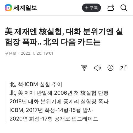
공유하기
통합검색
세계일보
구독
美 제재엔 核실험, 대화 분위기엔 실
험장 폭파.. 北의 다음 카드는
구윤모
2022. 1. 20. 19:01
요약보기
음성으로 듣기
번역 설정
글씨크기 조절하기
北, 핵·ICBM 실험 추이
北, 美 제재 반발해 2006년 첫 核실험 단행
2018년 대화 분위기에 풍계리 실험장 폭파
ICBM, 2017년 화성-14형·15형 발사
2020년 화성-17형 공개로 업그레이드