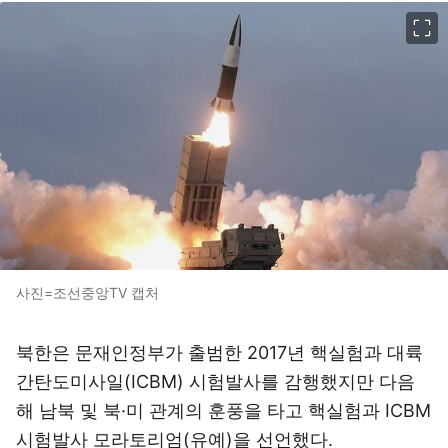
이미지 크게 보기
사진=조선중앙TV 캡처
북한은 문재인정부가 출범한 2017년 핵실험과 대륙
간탄도미사일(ICBM) 시험발사를 감행했지만 다음
해 남북 및 북·미 관계의 훈풍을 타고 핵실험과 ICBM
시험발사 모라토리엄(유예)을 선언했다.